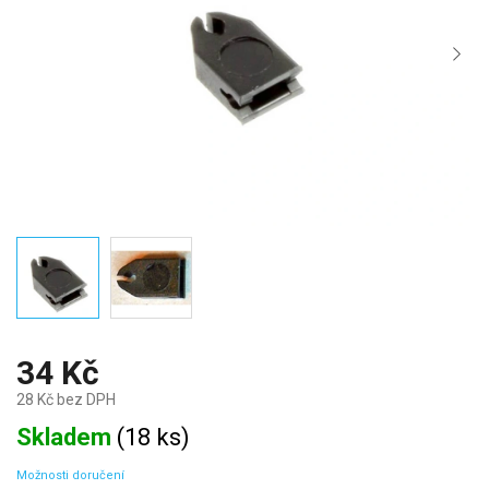
34 Kč
28 Kč bez DPH
Měrná
Skladem
(
18 ks
)
cena:
Možnosti doručení