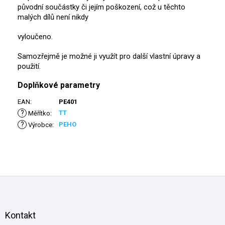
původní součástky či jejím poškození, což u těchto
malých dílů není nikdy
vyloučeno.
Samozřejmě je možné ji využít pro další vlastní úpravy a
použití.
Doplňkové parametry
EAN
:
PE401
?
TT
Měřítko
:
?
PEHO
Výrobce
:
Z
á
p
a
Kontakt