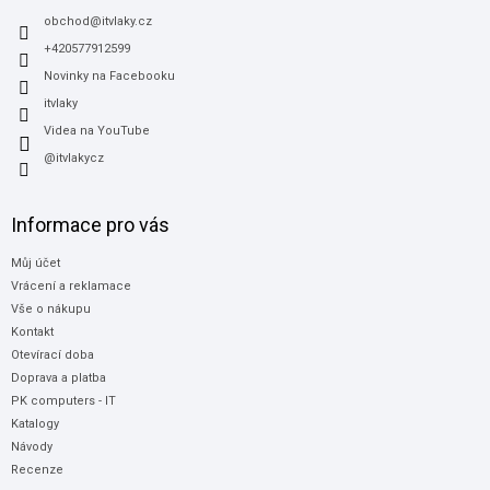
t
í
obchod
@
itvlaky.cz
+420577912599
Novinky na Facebooku
itvlaky
Videa na YouTube
@itvlakycz
Informace pro vás
Můj účet
Vrácení a reklamace
Vše o nákupu
Kontakt
Otevírací doba
Doprava a platba
PK computers - IT
Katalogy
Návody
Recenze