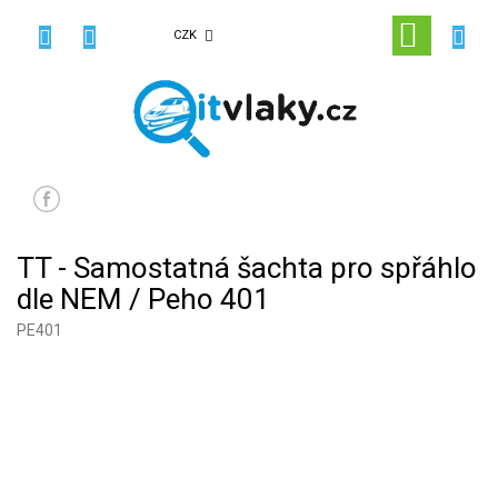
Přejít
na
NÁKUPN
CZK
obsah
KOŠÍK
TT - Samostatná šachta pro spřáhlo
dle NEM / Peho 401
PE401