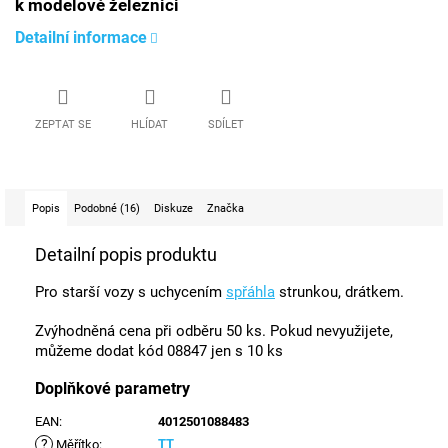
k modelové železnici
Detailní informace
ZEPTAT SE
HLÍDAT
SDÍLET
Popis
Podobné (16)
Diskuze
Značka
Detailní popis produktu
Pro starší vozy s uchycením
spřáhla
strunkou, drátkem.
Zvýhodněná cena při odběru 50 ks. Pokud nevyužijete,
můžeme dodat kód 08847 jen s 10 ks
Doplňkové parametry
EAN
:
4012501088483
?
TT
Měřítko
: