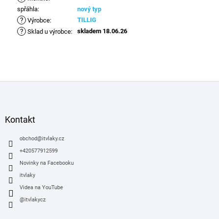
spřáhla
:
nový typ
?
TILLIG
Výrobce
:
?
skladem 18.06.26
Sklad u výrobce
:
Z
á
p
a
Kontakt
t
í
obchod
@
itvlaky.cz
+420577912599
Novinky na Facebooku
itvlaky
Videa na YouTube
@itvlakycz