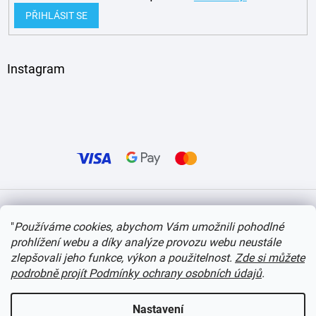
PŘIHLÁSIT SE
Instagram
Vytvořil Shoptet
"
Používáme cookies, abychom Vám umožnili pohodlné
prohlížení webu a díky analýze provozu webu neustále
Copyright 2026
itvlaky.cz
. Všechna práva vyhrazena.
Upravit nastavení cookies
zlepšovali jeho funkce, výkon a použitelnost.
Zde si můžete
podrobně projít Podmínky ochrany osobních údajů
.
Nastavení