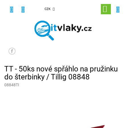
Přejít
na
NÁKUPNÍ
CZK
obsah
KOŠÍK
TT - 50ks nové spřáhlo na pružinku
do šterbinky / Tillig 08848
08848TI