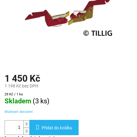
1 450 Kč
1 198 Kč bez DPH
Měrná
29 Kč / 1 ks
cena:
Skladem
(
3 ks
)
Možnosti doručení
Přidat do košíku