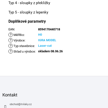
Typ 4 - sloupky z překližky
Typ 5 - sloupky z lepenky
Doplňkové parametry
EAN
:
8594170440718
?
H0
Měřítko
:
?
IGRA MODEL
Výrobce
:
?
Laser-cut
Typ stavebnice
:
?
skladem 08.06.26
Sklad u výrobce
:
Z
á
p
a
Kontakt
t
í
obchod
@
itvlaky.cz