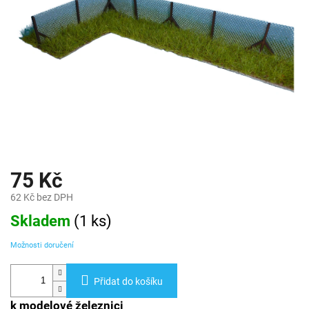
75 Kč
62 Kč bez DPH
Měrná
Skladem
(
1 ks
)
cena:
Možnosti doručení
Přidat do košíku
k modelové železnici