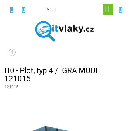
Přejít
na
NÁKUPNÍ
CZK
obsah
KOŠÍK
H0 - Plot, typ 4 / IGRA MODEL
121015
121015