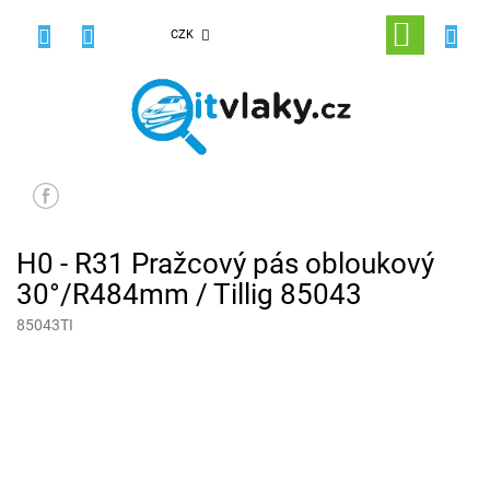
Přejít
na
NÁKUPNÍ
CZK
obsah
KOŠÍK
H0 - R31 Pražcový pás obloukový
30°/R484mm / Tillig 85043
85043TI