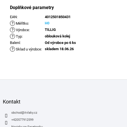
Doplňkové parametry
EAN
:
4012501850431
?
H0
Měřítko
:
?
TILLIG
Výrobce
:
?
oblouková kolej
Typ
:
Balení
:
Od výrobce po 6 ks
?
skladem 18.06.26
Sklad u výrobce
:
Z
á
p
a
Kontakt
t
í
obchod
@
itvlaky.cz
+420577912599
Novinky na Facebooku