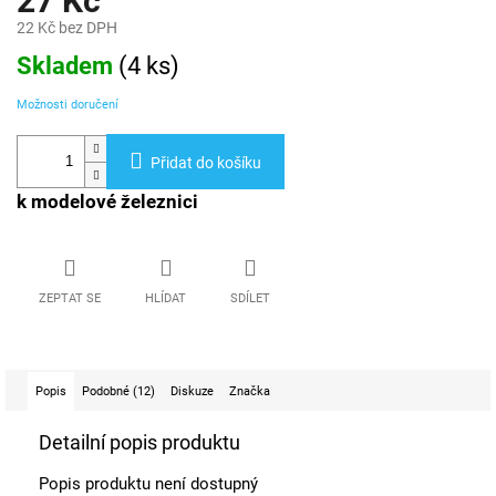
27 Kč
22 Kč bez DPH
Měrná
Skladem
(
4 ks
)
cena:
Možnosti doručení
Přidat do košíku
k modelové železnici
ZEPTAT SE
HLÍDAT
SDÍLET
Popis
Podobné (12)
Diskuze
Značka
Detailní popis produktu
Popis produktu není dostupný