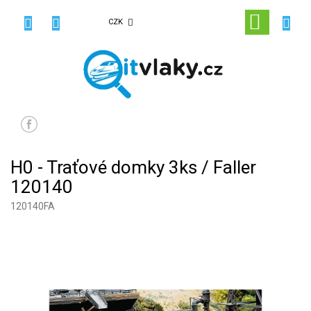
Přejít
na
NÁKUPN
CZK
obsah
KOŠÍK
H0 - Traťové domky 3ks / Faller
120140
120140FA