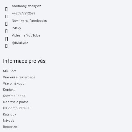
t
í
obchod
@
itvlaky.cz
+420577912599
Novinky na Facebooku
itvlaky
Videa na YouTube
@itvlakycz
Informace pro vás
Můj účet
Vrácení a reklamace
Vše o nákupu
Kontakt
Otevírací doba
Doprava a platba
PK computers - IT
Katalogy
Návody
Recenze