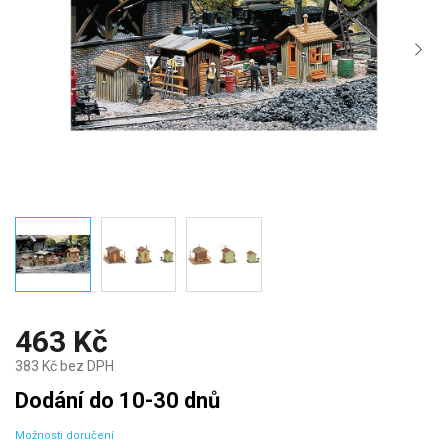
463 Kč
383 Kč bez DPH
Měrná
Dodání do 10-30 dnů
cena:
Možnosti doručení