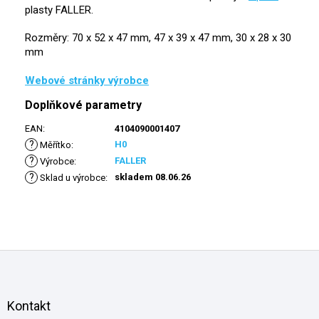
plasty FALLER.
Rozměry: 70 x 52 x 47 mm, 47 x 39 x 47 mm, 30 x 28 x 30
mm
Webové stránky výrobce
Doplňkové parametry
EAN
:
4104090001407
?
H0
Měřítko
:
?
FALLER
Výrobce
:
?
skladem 08.06.26
Sklad u výrobce
:
Z
á
p
a
Kontakt