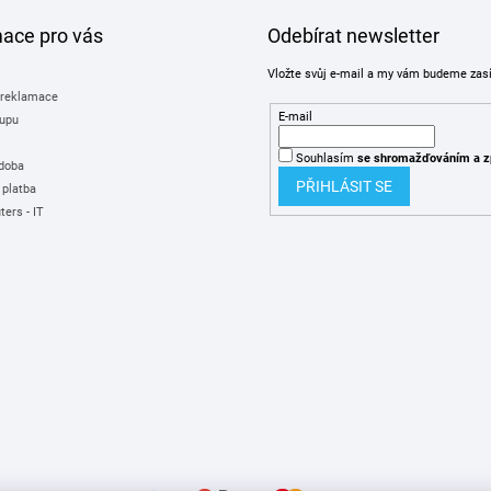
mace pro vás
Odebírat newsletter
Vložte svůj e-mail a my vám budeme zas
 reklamace
E-mail
upu
Souhlasím
se shromažďováním
a z
 doba
PŘIHLÁSIT SE
 platba
ers - IT