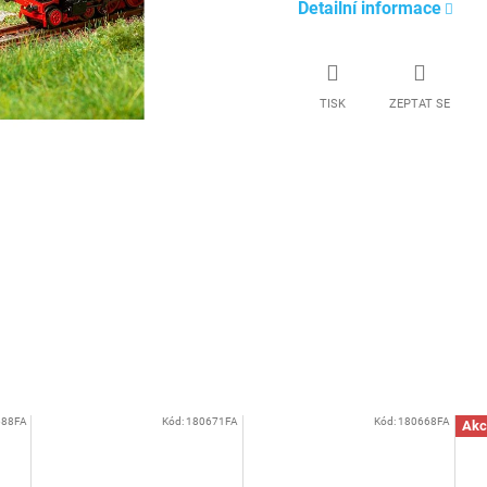
Detailní informace
TISK
ZEPTAT SE
688FA
Kód:
180671FA
Kód:
180668FA
Akc