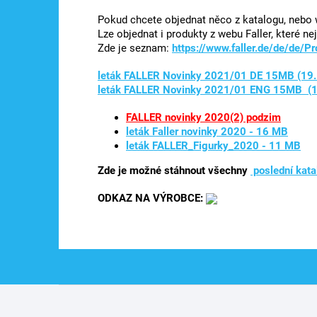
Pokud chcete objednat něco z katalogu, nebo 
Lze objednat i produkty z webu Faller, které n
Zde je seznam:
https://www.faller.de/de/de/
leták FALLER Novinky 2021/01 DE 15MB (19
leták FALLER Novinky 2021/01 ENG 15MB (
FALLER novinky 2020(2) podzim
leták Faller novinky 2020 - 16 MB
leták FALLER_Figurky_2020 - 11 MB
Zde je možné stáhnout všechny
poslední kata
ODKAZ NA VÝROBCE:
Z
á