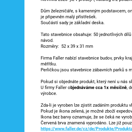
Dům železničáře, s kamenným podstavcem, om
je připevněn malý přístřešek.
Součástí sady je základní deska.
Tato stavebnice obsahuje: 50 jednotlivých dílů
návod.
Rozměry: 52 x 39 x 31 mm
Firma Faller nabízí stavebnice budov, prvky kra
měřítku.
Perličkou jsou stavebnice zábavních parků s mn
Pokud si objednáte produkt, který není u nás 
U firmy Faller o
bjednáváme cca 1x měsíčně
, 
výrobce.
Zda-li je vyroben lze zjistit zadáním produktu
Pokud je ikona zelená, je možné zboží expedova
Ikona bez barvy oznamuje, že se čeká ne vyrob
Červená brva znamená vyprodáno. Lze již pouze 
https://www.faller.de/cz/de/Produkte/Produkt