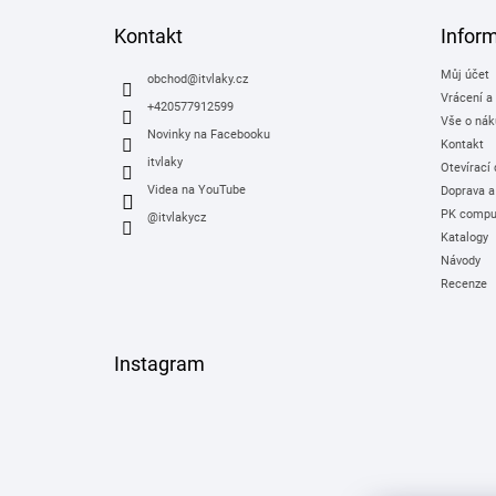
p
a
Kontakt
Infor
t
Můj účet
í
obchod
@
itvlaky.cz
Vrácení a
+420577912599
Vše o nák
Novinky na Facebooku
Kontakt
itvlaky
Otevírací
Videa na YouTube
Doprava a
PK comput
@itvlakycz
Katalogy
Návody
Recenze
Instagram