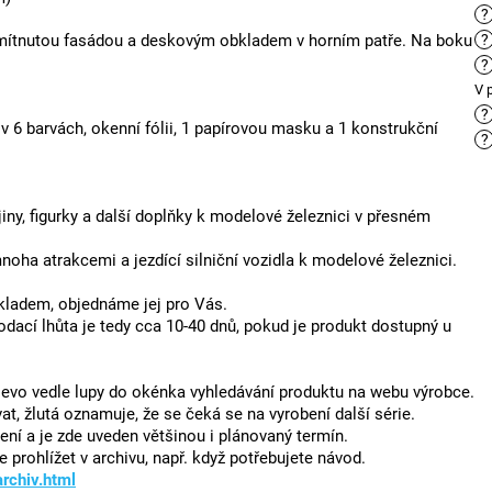
?
ítnutou fasádou a deskovým obkladem v horním patře.
Na boku
?
?
V 
?
 v 6 barvách, okenní fólii, 1 papírovou masku a 1 konstrukční
?
jiny, figurky a další doplňky k modelové železnici v přesném
oha atrakcemi a jezdící silniční vozidla k modelové železnici.
skladem, objednáme jej pro Vás.
dodací lhůta je tedy cca 10-40 dnů, pokud je produkt dostupný u
 vlevo vedle lupy do okénka vyhledávání produktu na webu výrobce.
t, žlutá oznamuje, že se čeká se na vyrobení další série.
ení a je zde uveden většinou i plánovaný termín.
prohlížet v archivu, např. když potřebujete návod.
archiv.html