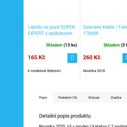
Lepidlo na plast SUPER-
Speciální kleště / Fall
EXPERT s aplikátorem
170688
25 g, rychle schnoucí /
Skladem
(
13 ks
)
Skladem
(
3 
Faller 170490
165 Kč
260 Kč
k modelové železnici
Novinka 2018
Popis
Podobné (16)
Diskuze
Značka
Detailní popis produktu
Novinka 2020 již v prodeji
( katalog č.2 podzi