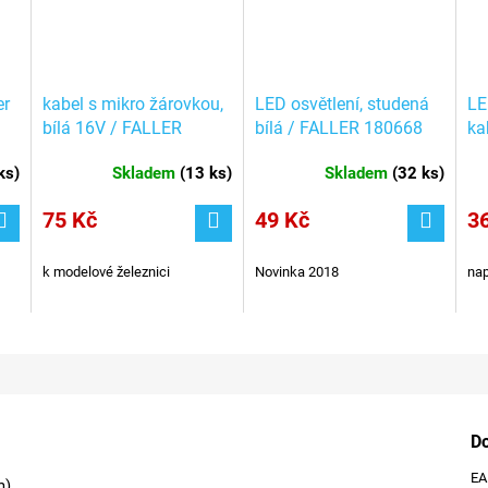
er
kabel s mikro žárovkou,
LED osvětlení, studená
LE
bílá 16V / FALLER
bílá / FALLER 180668
ka
180671
Br
ks
)
Skladem
(
13 ks
)
Skladem
(
32 ks
)
75 Kč
49 Kč
3
k modelové železnici
Novinka 2018
nap
D
E
m)