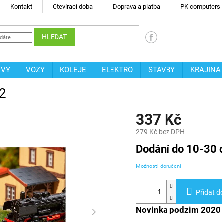
Kontakt
Otevírací doba
Doprava a platba
PK computers -
HLEDAT
IVY
VOZY
KOLEJE
ELEKTRO
STAVBY
KRAJINA
12
337 Kč
279 Kč bez DPH
Měrná
Dodání do 10-30 
cena:
Možnosti doručení
Přidat d
Novinka podzim 2020