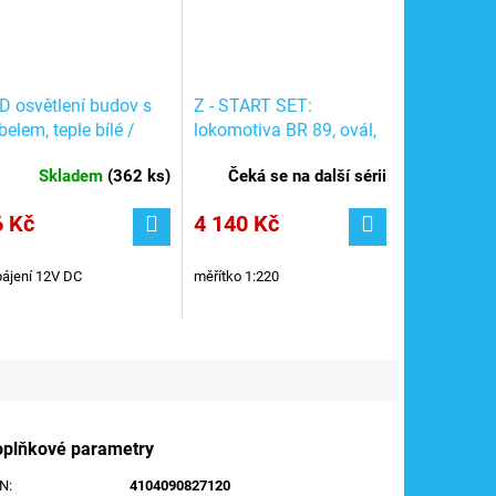
D osvětlení budov s
Z - START SET:
belem, teple bílé /
lokomotiva BR 89, ovál,
awa 94700
ovladač, zdroj / Märklin
Skladem
(
362 ks
)
Čeká se na další sérii
81701
6 Kč
4 140 Kč
ájení 12V DC
měřítko 1:220
oplňkové parametry
AN
:
4104090827120