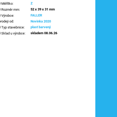
Z
Měřítko
:
52 x 39 x 31 mm
Rozměr mm
:
FALLER
Výrobce
:
prodeji od
:
Novinka 2020
plast barvený
Typ stavebnice
:
skladem 08.06.26
Sklad u výrobce
: