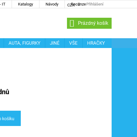
 IT
Katalogy
Návody
Recenze
Přihlášení
CZK
NÁKUPNÍ
Prázdný košík
KOŠÍK
AUTA, FIGURKY
JINÉ
VŠE
HRAČKY
dnů
o košíku