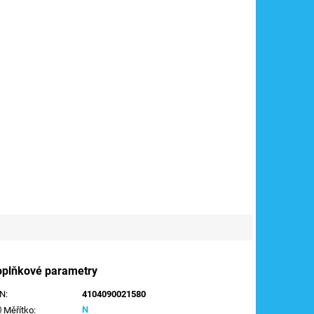
oplňkové parametry
AN
:
4104090021580
N
Měřítko
: