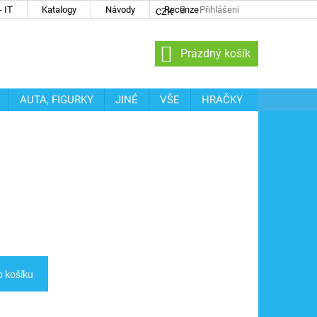
 IT
Katalogy
Návody
Recenze
Přihlášení
CZK
NÁKUPNÍ
Prázdný košík
KOŠÍK
AUTA, FIGURKY
JINÉ
VŠE
HRAČKY
o košíku