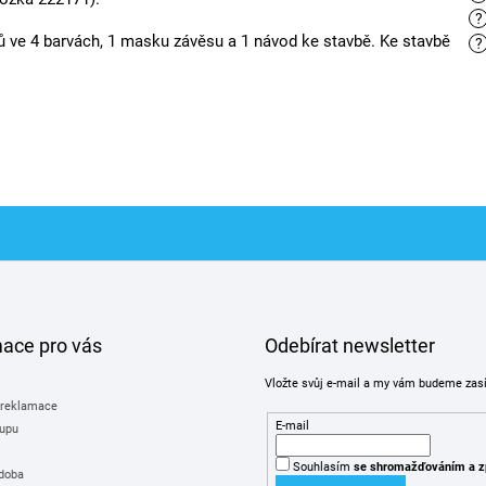
?
ků ve 4 barvách, 1 masku závěsu a 1 návod ke stavbě. Ke stavbě
?
mace pro vás
Odebírat newsletter
Vložte svůj e-mail a my vám budeme zas
 reklamace
E-mail
upu
Souhlasím
se shromažďováním
a z
 doba