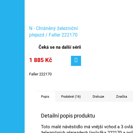
N - Chráněný železniční
přejezd / Faller 222170
Čeká se na další sérii
1 885 Kč
Faller 222170
Popis
Podobné (16)
Diskuze
Značka
Detailní popis produktu
Toto malé návěstidlo má vnější vchod a 3 ovlá
železničních přejezdech (položka 222170 a po