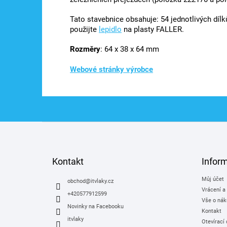
Tato stavebnice obsahuje: 54 jednotlivých díl
použijte
lepidlo
na plasty FALLER.
Rozměry
: 64 x 38 x 64 mm
Webové stránky výrobce
Z
á
p
a
Kontakt
Infor
t
Můj účet
í
obchod
@
itvlaky.cz
Vrácení a
+420577912599
Vše o nák
Novinky na Facebooku
Kontakt
itvlaky
Otevírací