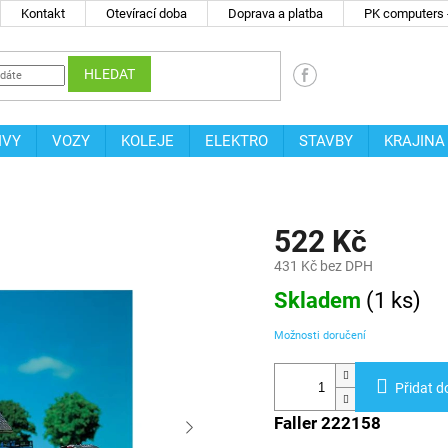
Kontakt
Otevírací doba
Doprava a platba
PK computers -
HLEDAT
IVY
VOZY
KOLEJE
ELEKTRO
STAVBY
KRAJINA
522 Kč
431 Kč bez DPH
Měrná
Skladem
(
1 ks
)
cena:
Možnosti doručení
Přidat d
Faller 222158