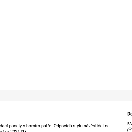
D
E
dací panely v horním patře. Odpovídá stylu návěstidel na
?
ložka 222171).