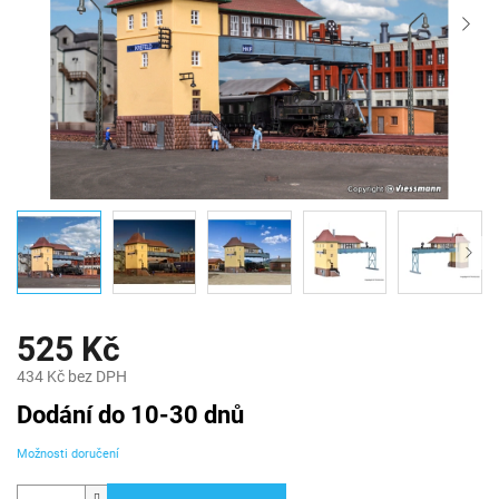
525 Kč
434 Kč bez DPH
Měrná
Dodání do 10-30 dnů
cena:
Možnosti doručení