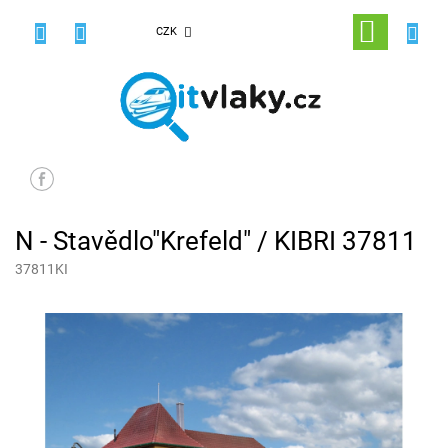
Přejít
na
NÁKUPNÍ
CZK
obsah
KOŠÍK
N - Stavědlo"Krefeld" / KIBRI 37811
37811KI