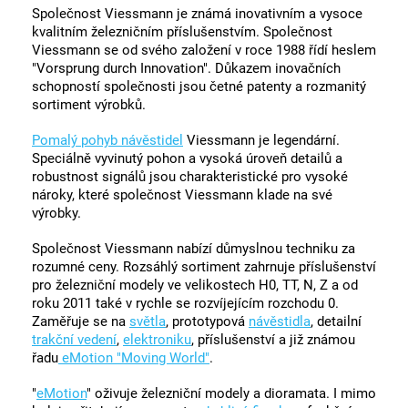
Společnost Viessmann je známá inovativním a vysoce
kvalitním železničním příslušenstvím. Společnost
Viessmann se od svého založení v roce 1988 řídí heslem
"Vorsprung durch Innovation". Důkazem inovačních
schopností společnosti jsou četné patenty a rozmanitý
sortiment výrobků.
Pomalý pohyb návěstidel
Viessmann je legendární.
Speciálně vyvinutý pohon a vysoká úroveň detailů a
robustnost signálů jsou charakteristické pro vysoké
nároky, které společnost Viessmann klade na své
výrobky.
Společnost Viessmann nabízí důmyslnou techniku za
rozumné ceny. Rozsáhlý sortiment zahrnuje příslušenství
pro železniční modely ve velikostech H0, TT, N, Z a od
roku 2011 také v rychle se rozvíjejícím rozchodu 0.
Zaměřuje se na
světla
, prototypová
návěstidla
, detailní
trakční vedení
,
elektroniku
, příslušenství a již známou
řadu
eMotion "Moving World"
.
"
eMotion
" oživuje železniční modely a dioramata. I mimo