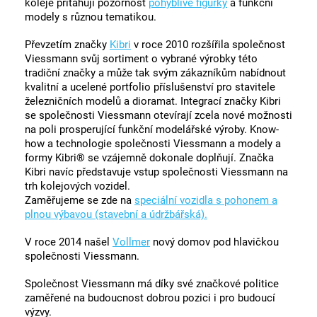
koleje přitahují pozornost
pohyblivé figurky
a funkční
modely s různou tematikou.
Převzetím značky
Kibri
v roce 2010 rozšířila společnost
Viessmann svůj sortiment o vybrané výrobky této
tradiční značky a může tak svým zákazníkům nabídnout
kvalitní a ucelené portfolio příslušenství pro stavitele
železničních modelů a dioramat. Integrací značky Kibri
se společnosti Viessmann otevírají zcela nové možnosti
na poli prosperující funkční modelářské výroby. Know-
how a technologie společnosti Viessmann a modely a
formy Kibri® se vzájemně dokonale doplňují. Značka
Kibri navíc představuje vstup společnosti Viessmann na
trh kolejových vozidel.
Zaměřujeme se zde na
speciální vozidla s pohonem a
plnou výbavou (stavební a údržbářská).
V roce 2014 našel
Vollmer
nový domov pod hlavičkou
společnosti Viessmann.
Společnost Viessmann má díky své značkové politice
zaměřené na budoucnost dobrou pozici i pro budoucí
výzvy.