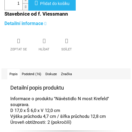
Přidat do košíku
Stavebnice od f. Viessmann
Detailní informace
ZEPTAT SE
HLÍDAT
SDÍLET
Popis
Podobné (16)
Diskuze
Značka
Detailní popis produktu
Informace o produktu "Návěstidlo N most Krefeld"
souprava.
D 17,0 x Š 6,0 x V 12,0 cm
Výška průchodu 4,7 cm / šířka průchodu 12,8 cm
Úroveň obtížnosti: 2 (pokročilí)