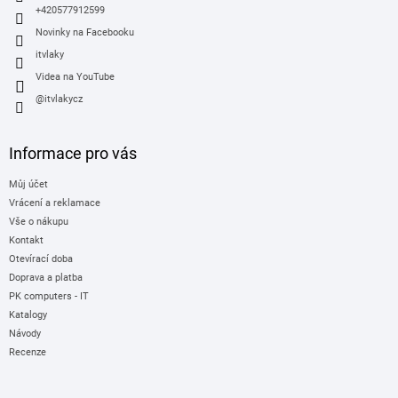
+420577912599
Novinky na Facebooku
itvlaky
Videa na YouTube
@itvlakycz
Informace pro vás
Můj účet
Vrácení a reklamace
Vše o nákupu
Kontakt
Otevírací doba
Doprava a platba
PK computers - IT
Katalogy
Návody
Recenze