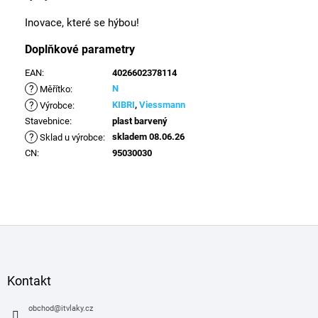
Inovace, které se hýbou!
Doplňkové parametry
EAN
:
4026602378114
?
N
Měřítko
:
?
KIBRI
,
Viessmann
Výrobce
:
Stavebnice
:
plast barvený
?
skladem 08.06.26
Sklad u výrobce
:
CN
:
95030030
Z
á
p
a
Kontakt
t
í
obchod
@
itvlaky.cz