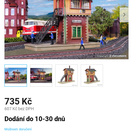
735 Kč
607 Kč bez DPH
Měrná
Dodání do 10-30 dnů
cena:
Možnosti doručení