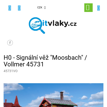
Přejít
na
NÁKUPNÍ
CZK
obsah
KOŠÍK
H0 - Signální věž "Moosbach" /
Vollmer 45731
45731VO