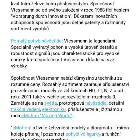
kvalitním železničním příslušenstvím. Společnost
Viessmann se od svého založení v roce 1988 řídí heslem
"Vorsprung durch Innovation". Důkazem inovačních
schopností společnosti jsou četné patenty a rozmanitý
sortiment výrobků.
Pomalý pohyb návěstidel
Viessmann je legendární.
Speciálně vyvinutý pohon a vysoká úroveň detailů a
robustnost signálů jsou charakteristické pro vysoké
nároky, které společnost Viessmann klade na své
výrobky.
Společnost Viessmann nabízí důmyslnou techniku za
rozumné ceny. Rozsáhlý sortiment zahrnuje příslušenství
pro železniční modely ve velikostech H0, TT, N, Z a od
roku 2011 také v rychle se rozvíjejícím rozchodu 0.
Zaměřuje se na
světla
, prototypová
návěstidla
, detailní
trakční vedení
,
elektroniku
, příslušenství a již známou
řadu
eMotion "Moving World"
.
"
eMotion
" oživuje železniční modely a dioramata. I mimo
koleje přitahují pozornost
pohyblivé figurky
a funkční