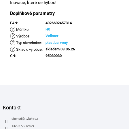
Inovace, které se hýbou!
Doplňkové parametry
EAN
:
4026602457314
?
H0
Měřítko
:
?
Vollmer
Výrobce
:
?
plast barvený
Typ stavebnice
:
?
skladem 08.06.26
Sklad u výrobce
:
CN
:
95030030
Z
á
p
a
Kontakt
t
í
obchod
@
itvlaky.cz
+420577912599