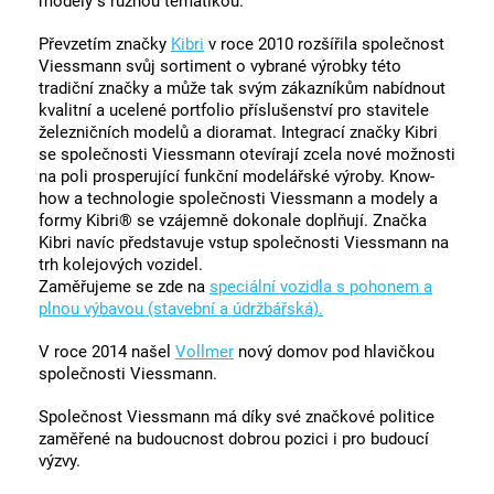
modely s různou tematikou.
Převzetím značky
Kibri
v roce 2010 rozšířila společnost
Viessmann svůj sortiment o vybrané výrobky této
tradiční značky a může tak svým zákazníkům nabídnout
kvalitní a ucelené portfolio příslušenství pro stavitele
železničních modelů a dioramat. Integrací značky Kibri
se společnosti Viessmann otevírají zcela nové možnosti
na poli prosperující funkční modelářské výroby. Know-
how a technologie společnosti Viessmann a modely a
formy Kibri® se vzájemně dokonale doplňují. Značka
Kibri navíc představuje vstup společnosti Viessmann na
trh kolejových vozidel.
Zaměřujeme se zde na
speciální vozidla s pohonem a
plnou výbavou (stavební a údržbářská).
V roce 2014 našel
Vollmer
nový domov pod hlavičkou
společnosti Viessmann.
Společnost Viessmann má díky své značkové politice
zaměřené na budoucnost dobrou pozici i pro budoucí
výzvy.