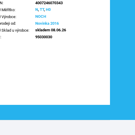
AN
:
4007246070343
N
,
TT
,
H0
Měřítko
:
NOCH
Výrobce
:
prodeji od
:
Novinka 2016
skladem 08.06.26
Sklad u výrobce
:
N
:
95030030