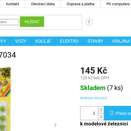
Kontakt
Otevírací doba
Doprava a platba
PK computers -
HLEDAT
IVY
VOZY
KOLEJE
ELEKTRO
STAVBY
KRAJINA
07034
145 Kč
120 Kč bez DPH
Měrná
Skladem
(
7 ks
)
cena:
Možnosti doručení
Přidat d
k modelové železnici