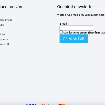
mace pro vás
Odebírat newsletter
Vložte svůj e-mail a my vám budeme zas
 reklamace
E-mail
upu
Souhlasím
se shromažďováním
a z
 doba
PŘIHLÁSIT SE
 platba
ers - IT