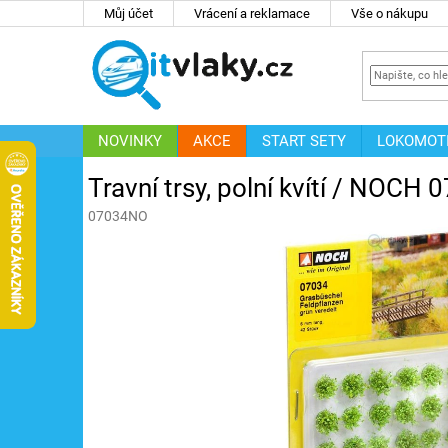
Přejít
Můj účet
Vrácení a reklamace
Vše o nákupu
na
obsah
NOVINKY
AKCE
START SETY
LOKOMOT
IT
ZNAČKY
Travní trsy, polní kvítí / NOCH 
07034NO