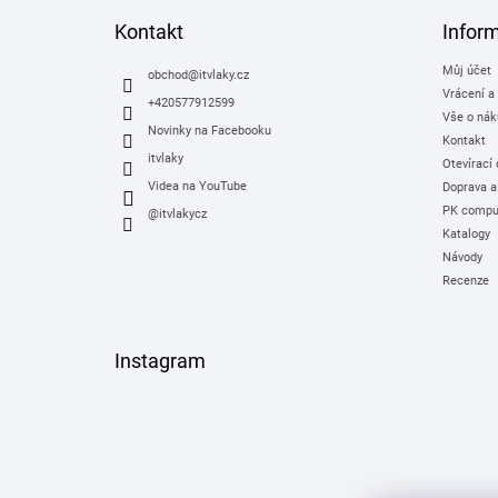
p
a
Kontakt
Infor
t
Můj účet
í
obchod
@
itvlaky.cz
Vrácení a
+420577912599
Vše o nák
Novinky na Facebooku
Kontakt
itvlaky
Otevírací
Videa na YouTube
Doprava a
PK comput
@itvlakycz
Katalogy
Návody
Recenze
Instagram