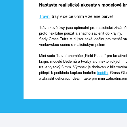
Nastavte realistické akcenty v modelové kr
Travní
trsy v délce 6mm v zelené barvě!
Trávníkové trsy jsou optimální pro realistické ztvárn
proto flexibilně použít a snadno začlenit do krajiny.
Sady Grass Tufts Mini jsou také ideální pro menší st
venkovskou scénu s realistickým polem.
Mini sada Travní chomáče „Field Plants“ pro kreativní
krajin, modelů Betlémů a tvorby architektonických m
trs je vysoký 6 mm. Výrobek je dodáván v blistrovém 
přilepit k podkladu kapkou horkého
lepidla
, Grass Glu
a zkrášlit dekoraci. Ideální také pro mini zahradničení
Z
á