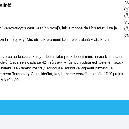
E
ajině!
?
?
V 
ění venkovských cest, lesních okrajů, luk a mnoha dalších míst. Lze je
?
C
avební projekty. Můžete tak proměnit fádní pás zeleně v atraktivní
 tvorbu, dekoraci a kutily. Ideální také pro zdobení minizahrádek, miniatur
odelů. Sada se skládá ze 42 trsů trávy v různých odstínech zelené. Každý
balení, ze kterého lze trsy jednoduše jednotlivě vyjmout pinzetou a
e nebo Temporary Glue. Ideální, když chcete vytvořit speciální DIY projekt
 v květináči!