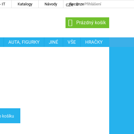
 IT
Katalogy
Návody
Recenze
Přihlášení
CZK
NÁKUPNÍ
Prázdný košík
KOŠÍK
AUTA, FIGURKY
JINÉ
VŠE
HRAČKY
o košíku