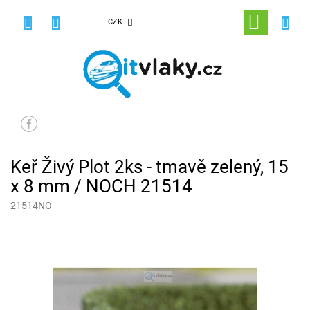
Přejít
na
NÁKUPNÍ
CZK
obsah
KOŠÍK
Keř Živý Plot 2ks - tmavě zelený, 15
x 8 mm / NOCH 21514
21514NO