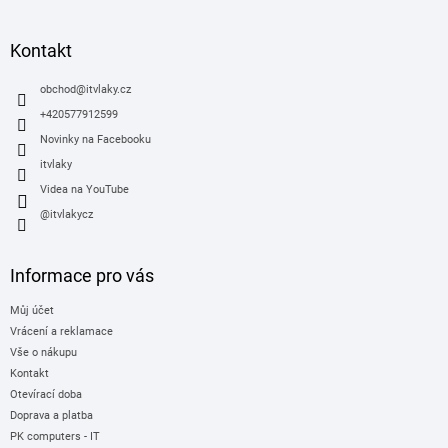
á
p
a
Kontakt
t
í
obchod
@
itvlaky.cz
+420577912599
Novinky na Facebooku
itvlaky
Videa na YouTube
@itvlakycz
Informace pro vás
Můj účet
Vrácení a reklamace
Vše o nákupu
Kontakt
Otevírací doba
Doprava a platba
PK computers - IT