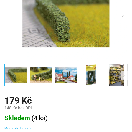
179 Kč
148 Kč bez DPH
Měrná
Skladem
(
4 ks
)
cena:
Možnosti doručení