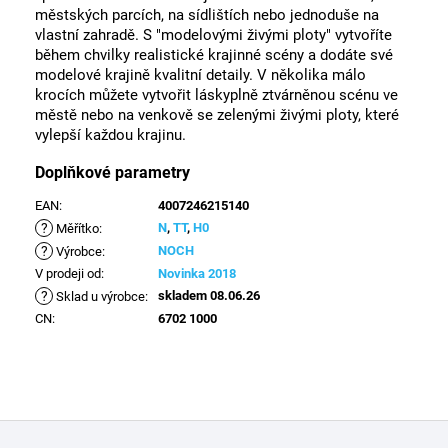
městských parcích, na sídlištích nebo jednoduše na
vlastní zahradě. S "modelovými živými ploty" vytvoříte
během chvilky realistické krajinné scény a dodáte své
modelové krajině kvalitní detaily. V několika málo
krocích můžete vytvořit láskyplně ztvárněnou scénu ve
městě nebo na venkově se zelenými živými ploty, které
vylepší každou krajinu.
Doplňkové parametry
EAN
:
4007246215140
?
N
,
TT
,
H0
Měřítko
:
?
NOCH
Výrobce
:
V prodeji od
:
Novinka 2018
?
skladem 08.06.26
Sklad u výrobce
:
CN
:
6702 1000
Z