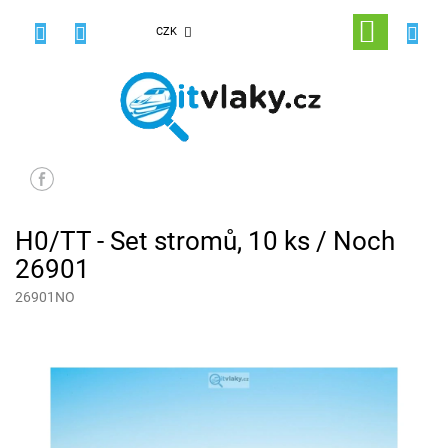
Přejít
na
NÁKUPNÍ
CZK
obsah
KOŠÍK
H0/TT - Set stromů, 10 ks / Noch
26901
26901NO