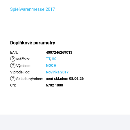
Spielwarenmesse 2017
Doplňkové parametry
EAN
:
4007246269013
?
TT
,
H0
Měřítko
:
?
NOCH
Výrobce
:
V prodeji od
:
Novinka 2017
?
není skladem 08.06.26
Sklad u výrobce
:
CN
:
6702 1000
Z
á