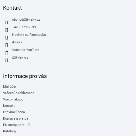
p
a
Kontakt
t
í
obchod
@
itvlaky.cz
+420577912599
Novinky na Facebooku
itvlaky
Videa na YouTube
@itvlakycz
Informace pro vás
Můj účet
Vrácení a reklamace
Vše o nákupu
Kontakt
Otevírací doba
Doprava a platba
PK computers - IT
Katalogy