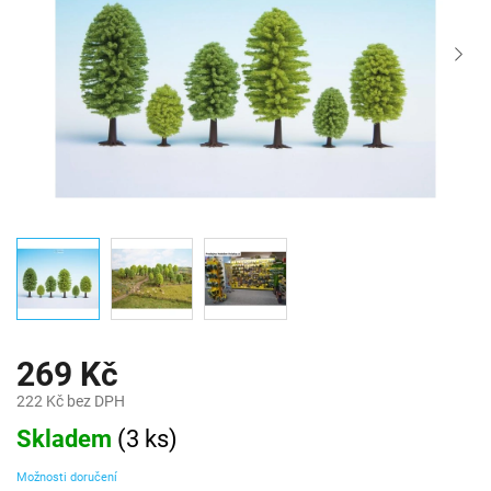
269 Kč
222 Kč bez DPH
Měrná
Skladem
(
3 ks
)
cena:
Možnosti doručení