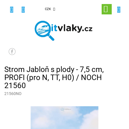
Přejít
na
NÁKUPNÍ
CZK
obsah
KOŠÍK
Strom Jabloň s plody - 7,5 cm,
PROFI (pro N, TT, H0) / NOCH
21560
21560NO