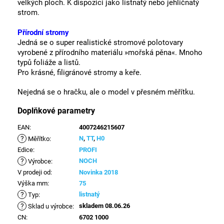
velkých ploch.
K dispozici jako listnatý nebo jehličnatý
strom.
Přírodní stromy
Jedná se o super realistické stromové polotovary
vyrobené z přírodního materiálu »mořská pěna«.
Mnoho
typů foliáže a listů.
Pro krásné, filigránové stromy a keře.
Nejedná se o hračku, ale o model v přesném měřítku.
Doplňkové parametry
EAN
:
4007246215607
?
N
,
TT
,
H0
Měřítko
:
Edice
:
PROFI
?
NOCH
Výrobce
:
V prodeji od
:
Novinka 2018
Výška mm
:
75
?
listnatý
Typ
:
?
skladem 08.06.26
Sklad u výrobce
:
CN
:
6702 1000