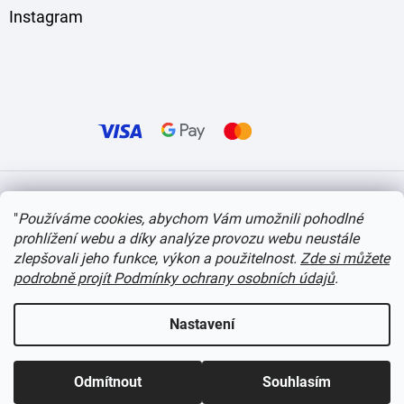
Instagram
Vytvořil Shoptet
"
Používáme cookies, abychom Vám umožnili pohodlné
prohlížení webu a díky analýze provozu webu neustále
Copyright 2026
itvlaky.cz
. Všechna práva vyhrazena.
Upravit nastavení cookies
zlepšovali jeho funkce, výkon a použitelnost.
Zde si můžete
podrobně projít Podmínky ochrany osobních údajů
.
Nastavení
Odmítnout
Souhlasím