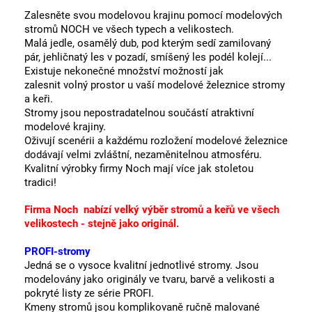
Zalesněte svou modelovou krajinu pomocí modelových
stromů NOCH ve všech typech a velikostech.
Malá jedle, osamělý dub, pod kterým sedí zamilovaný
pár, jehličnatý les v pozadí, smíšený les podél kolejí...
Existuje nekonečné množství možností jak
zalesnit volný prostor u vaší modelové železnice stromy
a keři.
Stromy jsou nepostradatelnou součástí atraktivní
modelové krajiny.
Oživují scenérii a každému rozložení modelové železnice
dodávají velmi zvláštní, nezaměnitelnou atmosféru.
Kvalitní výrobky firmy Noch mají více jak stoletou
tradici!
Firma Noch nabízí velký výběr stromů a keřů ve všech
velikostech - stejně jako originál.
PROFI-stromy
Jedná se o vysoce kvalitní jednotlivé stromy. Jsou
modelovány jako originály ve tvaru, barvě a velikosti a
pokryté listy ze série PROFI.
Kmeny stromů jsou komplikovaně ručně malované