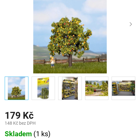
179 Kč
148 Kč bez DPH
Měrná
Skladem
(
1 ks
)
cena: