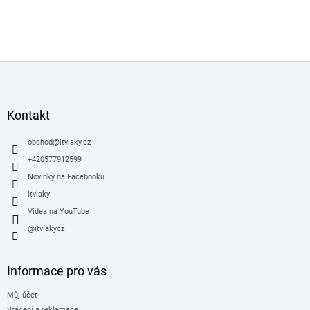
Z
á
p
a
Kontakt
t
í
obchod
@
itvlaky.cz
+420577912599
Novinky na Facebooku
itvlaky
Videa na YouTube
@itvlakycz
Informace pro vás
Můj účet
Vrácení a reklamace