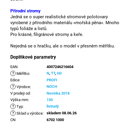
Přírodní stromy
Jedná se o super realistické stromové polotovary
vyrobené z přírodního materiálu »mořská pěna«.
Mnoho
typů foliáže a listů.
Pro krásné, filigránové stromy a keře.
Nejedná se o hračku, ale o model v přesném měřítku.
Doplňkové parametry
EAN
:
4007246216604
?
N
,
TT
,
H0
Měřítko
:
Edice
:
PROFI
?
NOCH
Výrobce
:
V prodeji od
:
Novinka 2018
Výška mm
:
150
?
listnatý
Typ
:
?
skladem 08.06.26
Sklad u výrobce
:
CN
:
6702 1000