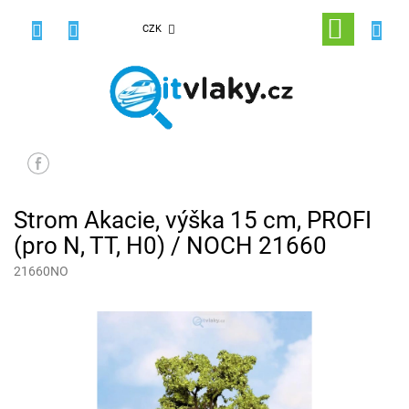
Přejít
na
NÁKUPNÍ
CZK
obsah
KOŠÍK
Strom Akacie, výška 15 cm, PROFI
(pro N, TT, H0) / NOCH 21660
21660NO