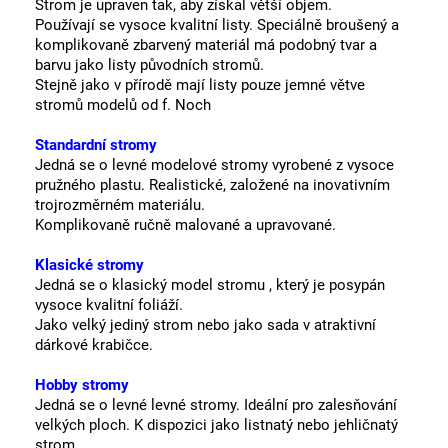
St
rom je upraven tak, aby získal větší objem.
Používají se vysoce kvalitní listy.
Speciálně broušený a
komplikovaně zbarvený materiál má podobný tvar a
barvu jako listy původních stromů.
Stejně jako v přírodě mají listy pouze jemné větve
stromů modelů od f. Noch
Standardní stromy
Jedná se o levné modelové stromy vyrobené z vysoce
pružného plastu. Realistické, založené na inovativním
trojrozměrném materiálu.
Komplikovaně ručně malované a upravované.
Klasické stromy
Jedná se o klasický model stromu , který je posypán
vysoce kvalitní foliáží.
Jako velký jediný strom nebo jako sada v atraktivní
dárkové krabičce.
Hobby stromy
Jedná se o levné levné stromy.
Ideální pro zalesňování
velkých ploch.
K dispozici jako listnatý nebo jehličnatý
strom.