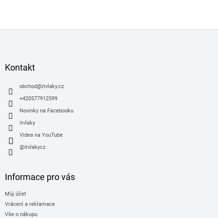
Z
á
p
a
Kontakt
t
í
obchod
@
itvlaky.cz
+420577912599
Novinky na Facebooku
itvlaky
Videa na YouTube
@itvlakycz
Informace pro vás
Můj účet
Vrácení a reklamace
Vše o nákupu