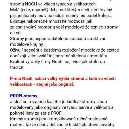
stromů NOCH ve všech typech a velikostech.
Malá jedle, osamělý dub, pod kterým sedí zamilovaný
pár, jehličnatý les v pozadí, smíšený les podél kolejí...
Existuje nekonečné množství možností jak
zalesnit volný prostor u vaší modelové železnice stromy
a keři.
Stromy jsou nepostradatelnou součástí atraktivní
modelové krajiny.
Oživují scenérii a každému rozložení modelové železnice
dodávají velmi zvláštní, nezaměnitelnou atmosféru.
Kvalitní výrobky firmy Noch mají více jak stoletou
tradici!
Firma Noch nabízí velký výběr stromů a keřů ve všech
velikostech - stejně jako originál.
PROFI-stromy
Jedná se o vysoce kvalitní jednotlivé stromy. Jsou
modelovány jako originály ve tvaru, barvě a velikosti a
pokryté listy ze série PROFI.
Kmeny stromů jsou komplikovaně ručně malované
matem, takže není vidět žádné lesklé plastové povrchy.