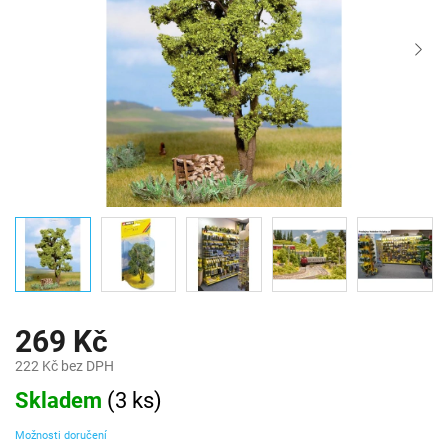
269 Kč
222 Kč bez DPH
Měrná
Skladem
(
3 ks
)
cena:
Možnosti doručení