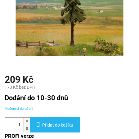
209 Kč
173 Kč bez DPH
Měrná
Dodání do 10-30 dnů
cena:
Možnosti doručení
Přidat do košíku
PROFI verze