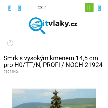
Přejít
na
NÁKUPNÍ
CZK
obsah
KOŠÍK
Smrk s vysokým kmenem 14,5 cm
pro H0/TT/N, PROFI / NOCH 21924
21924NO