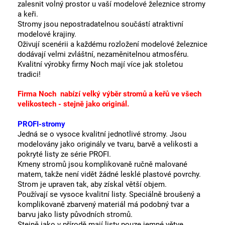
zalesnit volný prostor u vaší modelové železnice stromy
a keři.
Stromy jsou nepostradatelnou součástí atraktivní
modelové krajiny.
Oživují scenérii a každému rozložení modelové železnice
dodávají velmi zvláštní, nezaměnitelnou atmosféru.
Kvalitní výrobky firmy Noch mají více jak stoletou
tradici!
Firma Noch nabízí velký výběr stromů a keřů ve všech
velikostech - stejně jako originál.
PROFI-stromy
Jedná se o vysoce kvalitní jednotlivé stromy. Jsou
modelovány jako originály ve tvaru, barvě a velikosti a
pokryté listy ze série PROFI.
Kmeny stromů jsou komplikovaně ručně malované
matem, takže není vidět žádné lesklé plastové povrchy.
St
rom je upraven tak, aby získal větší objem.
Používají se vysoce kvalitní listy.
Speciálně broušený a
komplikovaně zbarvený materiál má podobný tvar a
barvu jako listy původních stromů.
Stejně jako v přírodě mají listy pouze jemné větve