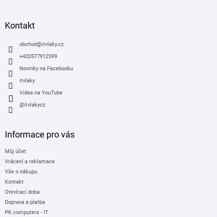
á
p
a
Kontakt
t
í
obchod
@
itvlaky.cz
+420577912599
Novinky na Facebooku
itvlaky
Videa na YouTube
@itvlakycz
Informace pro vás
Můj účet
Vrácení a reklamace
Vše o nákupu
Kontakt
Otevírací doba
Doprava a platba
PK computers - IT