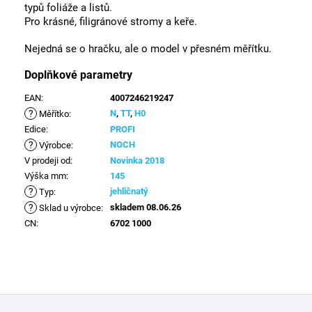
typů foliáže a listů.
Pro krásné, filigránové stromy a keře.
Nejedná se o hračku, ale o model v přesném měřítku.
Doplňkové parametry
EAN
:
4007246219247
?
N
,
TT
,
H0
Měřítko
:
Edice
:
PROFI
?
NOCH
Výrobce
:
V prodeji od
:
Novinka 2018
Výška mm
:
145
?
jehličnatý
Typ
:
?
skladem 08.06.26
Sklad u výrobce
:
CN
:
6702 1000
Z