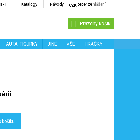
 - IT
Katalogy
Návody
Recenze
Přihlášení
CZK
NÁKUPNÍ
Prázdný košík
KOŠÍK
AUTA, FIGURKY
JINÉ
VŠE
HRAČKY
érii
o košíku