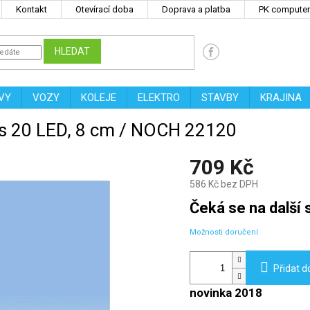
Kontakt
Otevírací doba
Doprava a platba
PK computers
HLEDAT
VY
VOZY
KOLEJE
ELEKTRO
STAVBY
KRAJINA
s 20 LED, 8 cm / NOCH 22120
709 Kč
586 Kč bez DPH
Měrná
Čeká se na další s
cena:
Možnosti doručení
Přidat d
novinka 2018