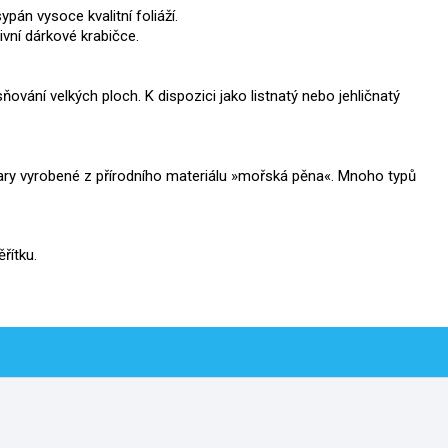
pán vysoce kvalitní foliáží.
ivní dárkové krabičce.
sňování velkých ploch.
K dispozici jako listnatý nebo jehličnatý
ary vyrobené z přírodního materiálu »mořská pěna«.
Mnoho typů
řítku.