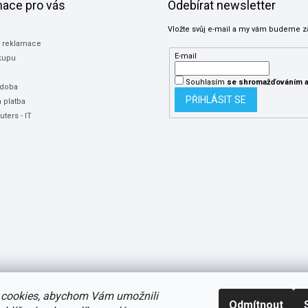
mace pro vás
Odebírat newsletter
Vložte svůj e-mail a my vám budeme z
a reklamace
E-mail
kupu
Souhlasím
se shromažďováním
a
 doba
PŘIHLÁSIT SE
 platba
ters - IT
cookies, abychom Vám umožnili
Odmítnout