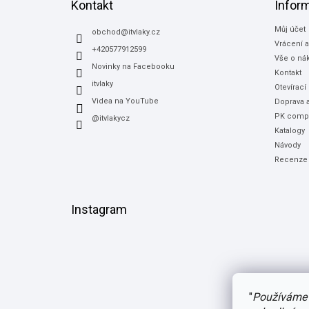
a
Kontakt
Infor
t
Můj účet
í
obchod
@
itvlaky.cz
Vrácení 
+420577912599
Vše o ná
Novinky na Facebooku
Kontakt
itvlaky
Otevírací
Videa na YouTube
Doprava a
PK compu
@itvlakycz
Katalogy
Návody
Recenze
Instagram
"
Používáme 