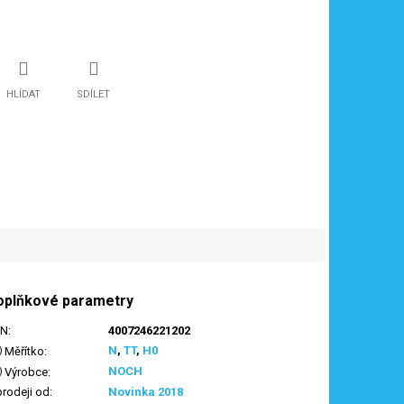
HLÍDAT
SDÍLET
oplňkové parametry
AN
:
4007246221202
N
,
TT
,
H0
Měřítko
:
NOCH
Výrobce
:
prodeji od
:
Novinka 2018