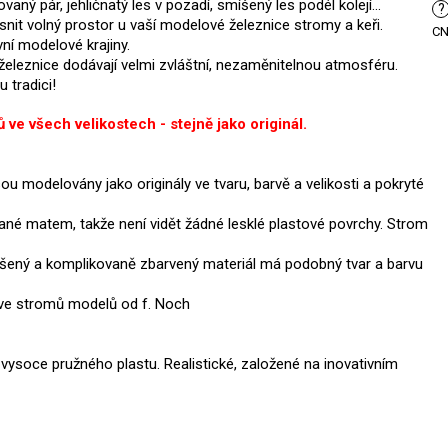
aný pár, jehličnatý les v pozadí, smíšený les podél kolejí...
?
nit volný prostor u vaší modelové železnice stromy a keři.
C
ní modelové krajiny.
železnice dodávají velmi zvláštní, nezaměnitelnou atmosféru.
u tradici!
ve všech velikostech - stejně jako originál.
ou modelovány jako originály ve tvaru, barvě a velikosti a pokryté
é matem, takže není vidět žádné lesklé plastové povrchy. St
rom
šený a komplikovaně zbarvený materiál má podobný tvar a barvu
ětve stromů modelů od f. Noch
ysoce pružného plastu. Realistické, založené na inovativním