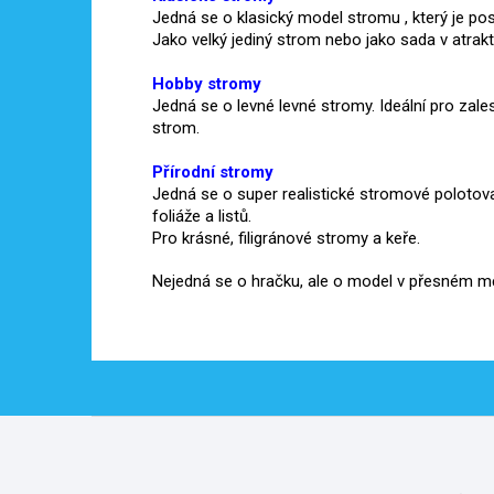
Jedná se o klasický model stromu , který je posy
Jako velký jediný strom nebo jako sada v atrakt
Hobby stromy
Jedná se o levné levné stromy.
Ideální pro zale
strom.
Přírodní stromy
Jedná se o super realistické stromové polotov
foliáže a listů.
Pro krásné, filigránové stromy a keře.
Nejedná se o hračku, ale o model v přesném mě
Z
á
p