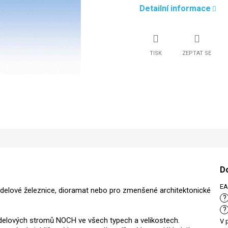
Detailní informace
TISK
ZEPTAT SE
D
E
elové železnice, dioramat nebo pro zmenšené architektonické
?
?
elových stromů NOCH ve všech typech a velikostech.
V 