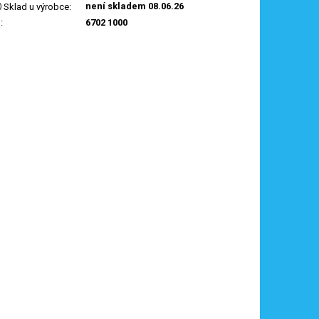
není skladem 08.06.26
Sklad u výrobce
:
N
:
6702 1000