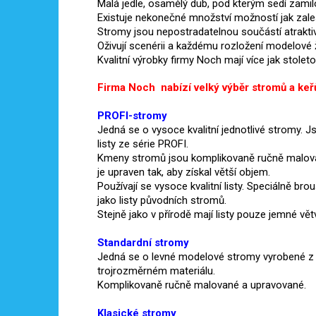
Malá jedle, osamělý dub, pod kterým sedí zamilov
Existuje nekonečné množství možností jak zales
Stromy jsou nepostradatelnou součástí atraktiv
Oživují scenérii a každému rozložení modelové 
Kvalitní výrobky firmy Noch mají více jak stoleto
Firma Noch nabízí velký výběr stromů a keřů 
PROFI-stromy
Jedná se o vysoce kvalitní jednotlivé stromy. Js
listy ze série PROFI.
Kmeny stromů jsou komplikovaně ručně malovan
je upraven tak, aby získal větší objem.
Používají se vysoce kvalitní listy.
Speciálně brou
jako listy původních stromů.
Stejně jako v přírodě mají listy pouze jemné v
Standardní stromy
Jedná se o levné modelové stromy vyrobené z v
trojrozměrném materiálu.
Komplikovaně ručně malované a upravované.
Klasické stromy