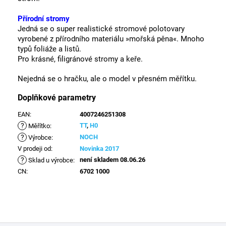
Přírodní stromy
Jedná se o super realistické stromové polotovary
vyrobené z přírodního materiálu »mořská pěna«.
Mnoho
typů foliáže a listů.
Pro krásné, filigránové stromy a keře.
Nejedná se o hračku, ale o model v přesném měřítku.
Doplňkové parametry
EAN
:
4007246251308
?
TT
,
H0
Měřítko
:
?
NOCH
Výrobce
:
V prodeji od
:
Novinka 2017
?
není skladem 08.06.26
Sklad u výrobce
:
CN
:
6702 1000