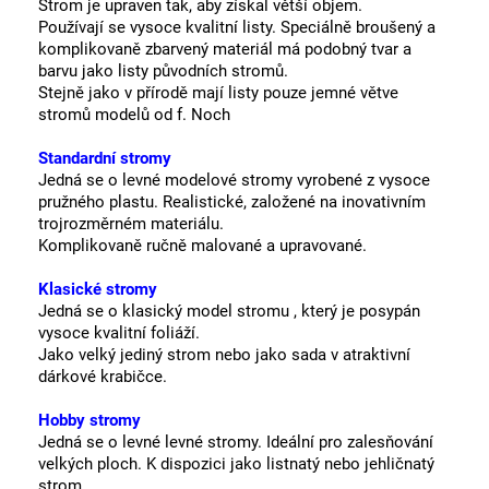
St
rom je upraven tak, aby získal větší objem.
Používají se vysoce kvalitní listy.
Speciálně broušený a
komplikovaně zbarvený materiál má podobný tvar a
barvu jako listy původních stromů.
Stejně jako v přírodě mají listy pouze jemné větve
stromů modelů od f. Noch
Standardní stromy
Jedná se o levné modelové stromy vyrobené z vysoce
pružného plastu. Realistické, založené na inovativním
trojrozměrném materiálu.
Komplikovaně ručně malované a upravované.
Klasické stromy
Jedná se o klasický model stromu , který je posypán
vysoce kvalitní foliáží.
Jako velký jediný strom nebo jako sada v atraktivní
dárkové krabičce.
Hobby stromy
Jedná se o levné levné stromy.
Ideální pro zalesňování
velkých ploch.
K dispozici jako listnatý nebo jehličnatý
strom.