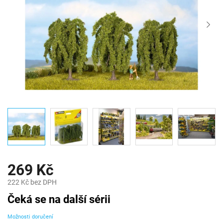
269 Kč
222 Kč bez DPH
Měrná
Čeká se na další sérii
cena:
Možnosti doručení