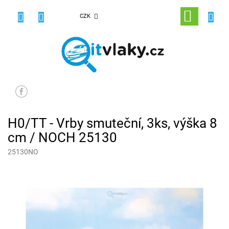
Přejít
na
NÁKUPNÍ
CZK
obsah
KOŠÍK
H0/TT - Vrby smuteční, 3ks, výška 8
cm / NOCH 25130
25130NO