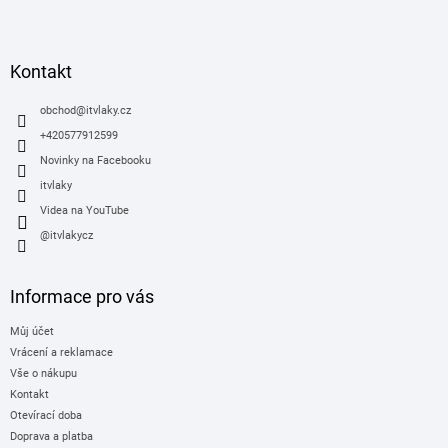
Z
á
p
a
Kontakt
t
í
obchod
@
itvlaky.cz
+420577912599
Novinky na Facebooku
itvlaky
Videa na YouTube
@itvlakycz
Informace pro vás
Můj účet
Vrácení a reklamace
Vše o nákupu
Kontakt
Otevírací doba
Doprava a platba