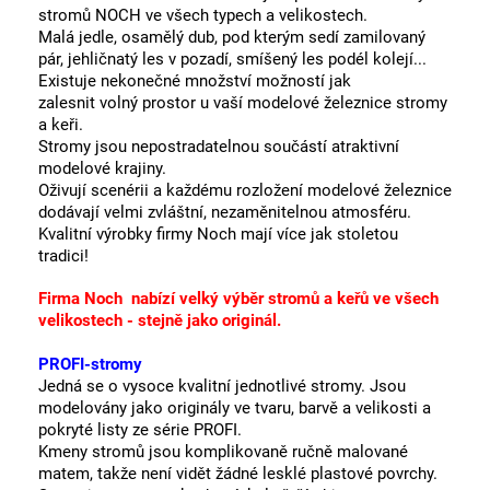
stromů NOCH ve všech typech a velikostech.
Malá jedle, osamělý dub, pod kterým sedí zamilovaný
pár, jehličnatý les v pozadí, smíšený les podél kolejí...
Existuje nekonečné množství možností jak
zalesnit volný prostor u vaší modelové železnice stromy
a keři.
Stromy jsou nepostradatelnou součástí atraktivní
modelové krajiny.
Oživují scenérii a každému rozložení modelové železnice
dodávají velmi zvláštní, nezaměnitelnou atmosféru.
Kvalitní výrobky firmy Noch mají více jak stoletou
tradici!
Firma Noch nabízí velký výběr stromů a keřů ve všech
velikostech - stejně jako originál.
PROFI-stromy
Jedná se o vysoce kvalitní jednotlivé stromy. Jsou
modelovány jako originály ve tvaru, barvě a velikosti a
pokryté listy ze série PROFI.
Kmeny stromů jsou komplikovaně ručně malované
matem, takže není vidět žádné lesklé plastové povrchy.