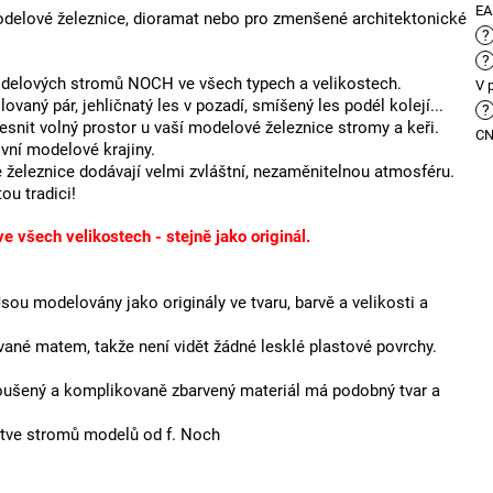
E
elové železnice, dioramat nebo pro zmenšené architektonické
?
?
delových stromů NOCH ve všech typech a velikostech.
V 
vaný pár, jehličnatý les v pozadí, smíšený les podél kolejí...
?
snit volný prostor u vaší modelové železnice stromy a keři.
C
ivní modelové krajiny.
 železnice dodávají velmi zvláštní, nezaměnitelnou atmosféru.
tou tradici!
 všech velikostech - stejně jako originál.
sou modelovány jako originály ve tvaru, barvě a velikosti a
né matem, takže není vidět žádné lesklé plastové povrchy.
oušený a komplikovaně zbarvený materiál má podobný tvar a
větve stromů modelů od f. Noch