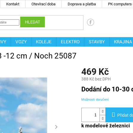
Kontakt
Otevírací doba
Doprava a platba
PK computers -
HLEDAT
IVY
VOZY
KOLEJE
ELEKTRO
STAVBY
KRAJINA
 8 -12 cm / Noch 25087
469 Kč
388 Kč bez DPH
Měrná
Dodání do 10-30 
cena:
Možnosti doručení
Přidat d
k modelové železnici