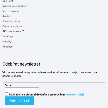
Můj účet
Vrácení a reklamace
Vše o nákupu
Kontakt
Otevírací doba
Doprava a platba
PK computers - IT
Katalogy
Návody
Recenze
Odebírat newsletter
Vložte svůj e-mail a my vám budeme zasílat informace o nových produktech na
našem e-shopu.
E-mail
Souhlasím
se shromažďováním
a zpracováním
osobních údajů
.
PŘIHLÁSIT SE