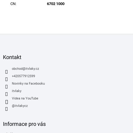
CN
:
6702 1000
Z
á
p
a
Kontakt
t
í
obchod
@
itvlaky.cz
+420577912599
Novinky na Facebooku
itvlaky
Videa na YouTube
@itvlakycz
Informace pro vás