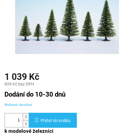
1 039 Kč
859 Kč bez DPH
Měrná
Dodání do 10-30 dnů
cena:
Možnosti doručení
Přidat do košíku
k modelové železnici