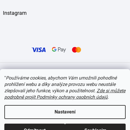
Instagram
Vytvořil Shoptet
"
Používáme cookies, abychom Vám umožnili pohodlné
prohlížení webu a díky analýze provozu webu neustále
Copyright 2026
itvlaky.cz
. Všechna práva vyhrazena.
Upravit nastavení cookies
zlepšovali jeho funkce, výkon a použitelnost.
Zde si můžete
podrobně projít Podmínky ochrany osobních údajů
.
Nastavení