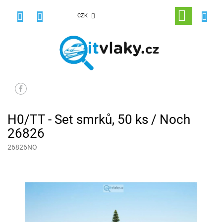
Přejít
na
NÁKUPNÍ
CZK
obsah
KOŠÍK
H0/TT - Set smrků, 50 ks / Noch
26826
26826NO