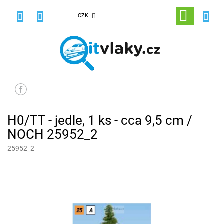
Přejít
na
NÁKUPNÍ
CZK
obsah
KOŠÍK
H0/TT - jedle, 1 ks - cca 9,5 cm /
NOCH 25952_2
25952_2