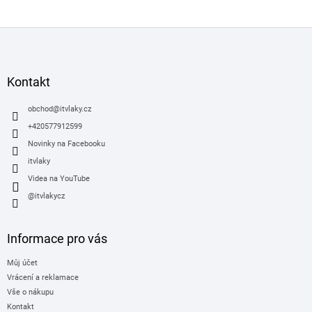
Z
á
p
a
Kontakt
t
í
obchod
@
itvlaky.cz
+420577912599
Novinky na Facebooku
itvlaky
Videa na YouTube
@itvlakycz
Informace pro vás
Můj účet
Vrácení a reklamace
Vše o nákupu
Kontakt