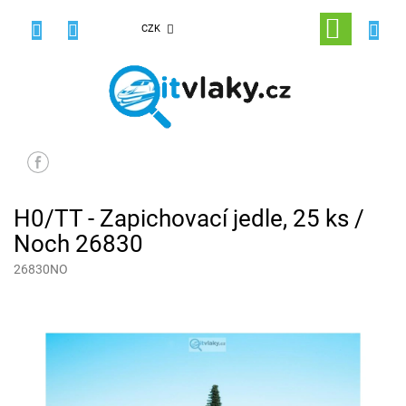
Přejít
na
NÁKUPNÍ
CZK
obsah
KOŠÍK
H0/TT - Zapichovací jedle, 25 ks /
Noch 26830
26830NO