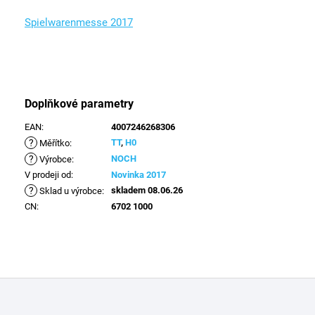
Spielwarenmesse 2017
Doplňkové parametry
EAN
:
4007246268306
?
TT
,
H0
Měřítko
:
?
NOCH
Výrobce
:
V prodeji od
:
Novinka 2017
?
skladem 08.06.26
Sklad u výrobce
:
CN
:
6702 1000
Z
á