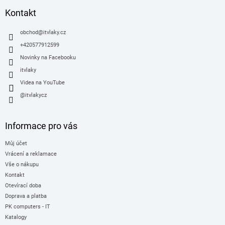
p
a
Kontakt
t
í
obchod
@
itvlaky.cz
+420577912599
Novinky na Facebooku
itvlaky
Videa na YouTube
@itvlakycz
Informace pro vás
Můj účet
Vrácení a reklamace
Vše o nákupu
Kontakt
Otevírací doba
Doprava a platba
PK computers - IT
Katalogy