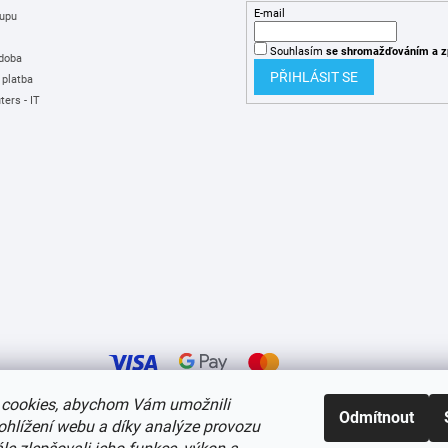
E-mail
upu
Souhlasím
se shromažďováním
a z
 doba
PŘIHLÁSIT SE
 platba
ers - IT
cookies, abychom Vám umožnili
Odmítnout
ohlížení webu a díky analýze provozu
í cookies