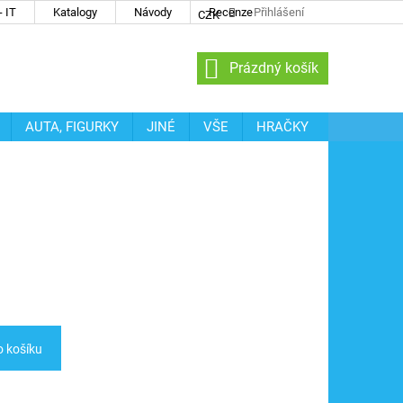
 IT
Katalogy
Návody
Recenze
Přihlášení
CZK
NÁKUPNÍ
Prázdný košík
KOŠÍK
AUTA, FIGURKY
JINÉ
VŠE
HRAČKY
o košíku