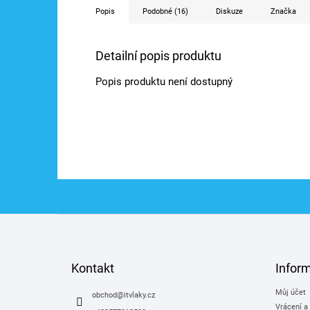
Popis
Podobné (16)
Diskuze
Značka
Detailní popis produktu
Popis produktu není dostupný
Z
á
p
a
Kontakt
Infor
t
Můj účet
í
obchod
@
itvlaky.cz
Vrácení a