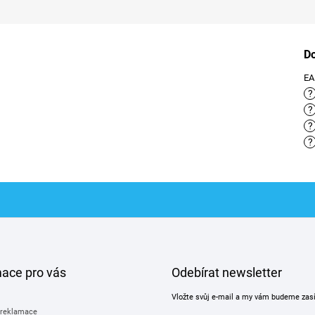
D
E
?
?
?
?
mace pro vás
Odebírat newsletter
Vložte svůj e-mail a my vám budeme zas
 reklamace