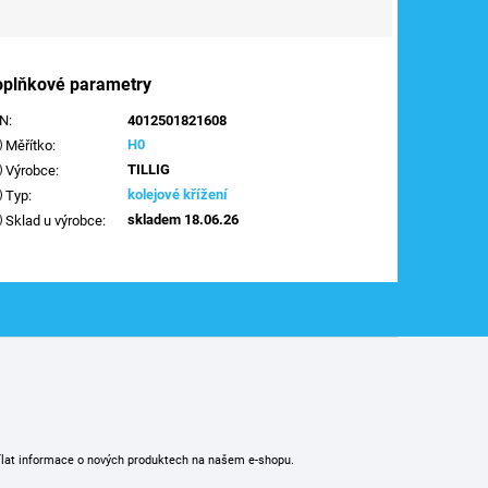
oplňkové parametry
AN
:
4012501821608
H0
Měřítko
:
TILLIG
Výrobce
:
kolejové křížení
Typ
:
skladem 18.06.26
Sklad u výrobce
:
ílat informace o nových produktech na našem e-shopu.