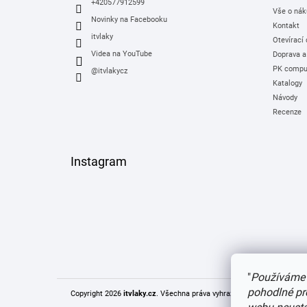
+420577912599
Vše o nák
Novinky na Facebooku
Kontakt
itvlaky
Otevírací
Videa na YouTube
Doprava a
PK comput
@itvlakycz
Katalogy
Návody
Recenze
Instagram
"
Používáme 
pohodlné pr
Copyright 2026
itvlaky.cz
. Všechna práva vyhrazena.
Upravit nastaven