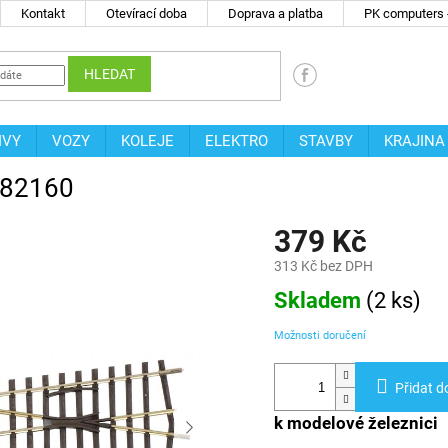
Kontakt
Otevírací doba
Doprava a platba
PK computers -
HLEDAT
IVY
VOZY
KOLEJE
ELEKTRO
STAVBY
KRAJINA
g 82160
379 Kč
313 Kč bez DPH
Měrná
Skladem
(
2 ks
)
cena:
Možnosti doručení
Přidat d
k modelové železnici