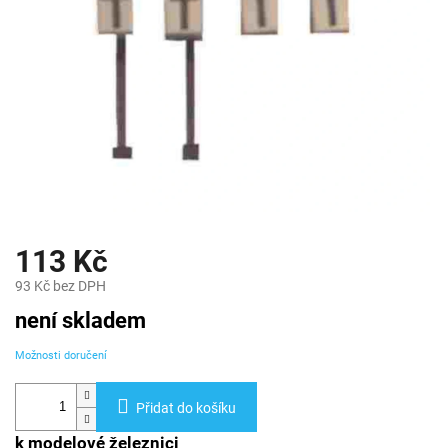
113 Kč
93 Kč bez DPH
Měrná
není skladem
cena:
Možnosti doručení
Přidat do košíku
k modelové železnici