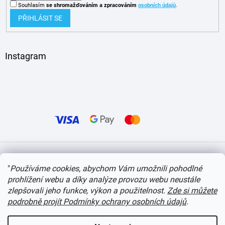
Souhlasím
se shromažďováním
a zpracováním
osobních údajů
.
PŘIHLÁSIT SE
Instagram
Vytvořil Shoptet
"
Používáme cookies, abychom Vám umožnili pohodlné
prohlížení webu a díky analýze provozu webu neustále
Copyright 2026
itvlaky.cz
. Všechna práva vyhrazena.
Upravit nastavení cookies
zlepšovali jeho funkce, výkon a použitelnost.
Zde si můžete
podrobně projít Podmínky ochrany osobních údajů
.