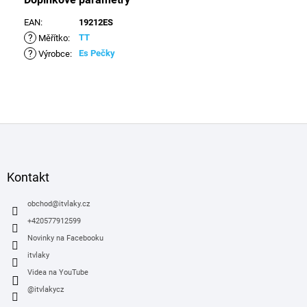
EAN
:
19212ES
?
TT
Měřítko
:
?
Es Pečky
Výrobce
:
Z
á
p
a
Kontakt
t
í
obchod
@
itvlaky.cz
+420577912599
Novinky na Facebooku
itvlaky
Videa na YouTube
@itvlakycz