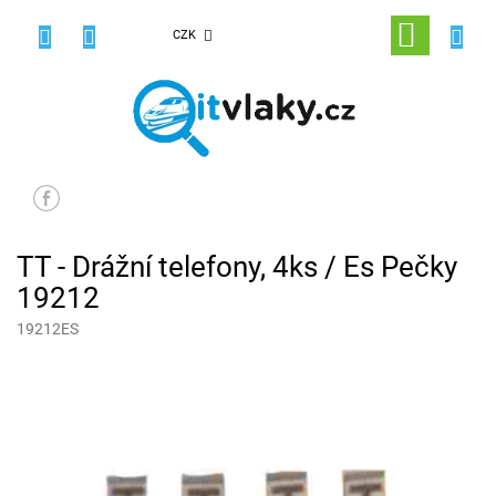
Přejít
na
NÁKUPNÍ
CZK
obsah
KOŠÍK
TT - Drážní telefony, 4ks / Es Pečky
19212
19212ES