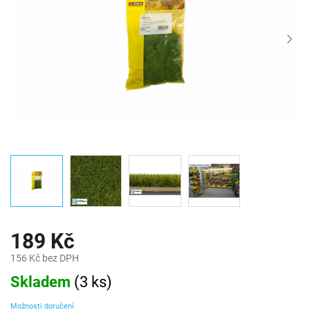
189 Kč
156 Kč bez DPH
Měrná
Skladem
(
3 ks
)
cena:
Možnosti doručení