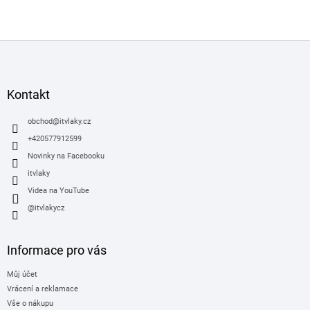
Z
á
p
a
Kontakt
t
í
obchod
@
itvlaky.cz
+420577912599
Novinky na Facebooku
itvlaky
Videa na YouTube
@itvlakycz
Informace pro vás
Můj účet
Vrácení a reklamace
Vše o nákupu