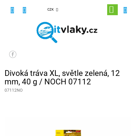
Přejít
na
NÁKUPNÍ
CZK
obsah
KOŠÍK
Divoká tráva XL, světle zelená, 12
mm, 40 g / NOCH 07112
07112NO