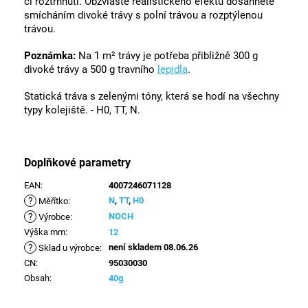
či roztrhnutí. Obzvláště realistického efektu dosáhnete
smícháním divoké trávy s polní trávou a rozptýlenou
trávou.
Poznámka:
Na 1 m² trávy je potřeba přibližně 300 g
divoké trávy a 500 g travního
lepidla
.
Statická tráva s zelenými tóny, která se hodí na všechny
typy kolejiště. - H0, TT, N.
Doplňkové parametry
EAN
:
4007246071128
?
N
,
TT
,
H0
Měřítko
:
?
NOCH
Výrobce
:
Výška mm
:
12
?
není skladem 08.06.26
Sklad u výrobce
:
CN
:
95030030
Obsah
:
40g