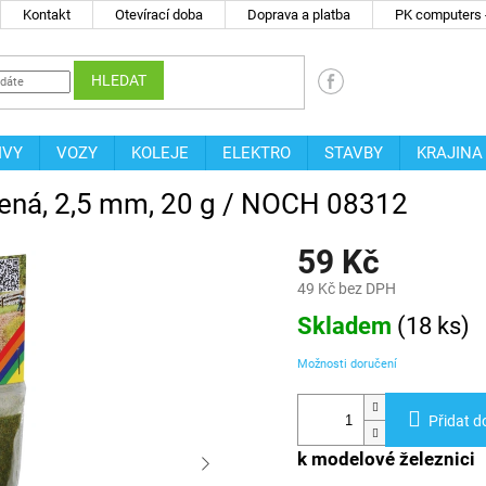
Kontakt
Otevírací doba
Doprava a platba
PK computers -
HLEDAT
IVY
VOZY
KOLEJE
ELEKTRO
STAVBY
KRAJINA
elená, 2,5 mm, 20 g / NOCH 08312
59 Kč
49 Kč bez DPH
Měrná
Skladem
(
18 ks
)
cena:
Možnosti doručení
Přidat d
k modelové železnici