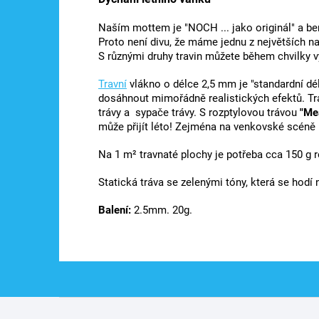
Naším mottem je "NOCH ... jako originál" a be
Proto není divu, že máme jednu z největších n
S různými druhy travin můžete během chvilky vyt
Travní
vlákno o délce 2,5 mm je "standardní dé
dosáhnout mimořádně realistických efektů. Tra
trávy a sypače trávy.
S rozptylovou trávou
"Me
může přijít léto! Zejména na venkovské scéně
Na 1 m² travnaté plochy je potřeba cca 150 g r
Statická tráva se zelenými tóny, která se hodí 
Balení:
2.5mm. 20g.
Z