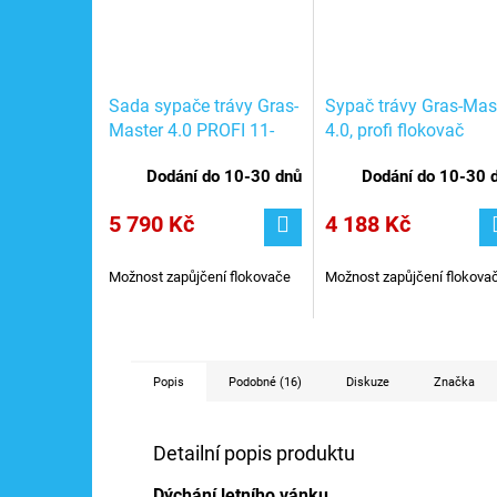
Sada sypače trávy Gras-
Sypač trávy Gras-Mas
Master 4.0 PROFI 11-
4.0, profi flokovač
20kV, nabíjení USB-C /
15kV/, nabíjení USB-C
Dodání do 10-30 dnů
Dodání do 10-30 
NOCH 60125
NOCH 60120
5 790 Kč
4 188 Kč
Možnost zapůjčení flokovače
Možnost zapůjčení flokova
Popis
Podobné (16)
Diskuze
Značka
Detailní popis produktu
Dýchání letního vánku