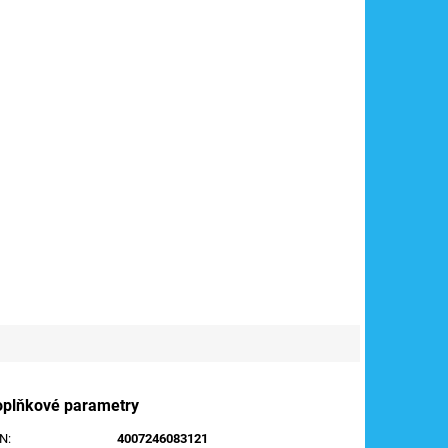
oplňkové parametry
AN
:
4007246083121