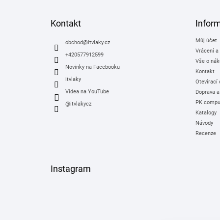
á
p
a
Kontakt
Infor
t
Můj účet
í
obchod
@
itvlaky.cz
Vrácení a
+420577912599
Vše o nák
Novinky na Facebooku
Kontakt
itvlaky
Otevírací
Videa na YouTube
Doprava a
PK comput
@itvlakycz
Katalogy
Návody
Recenze
Instagram