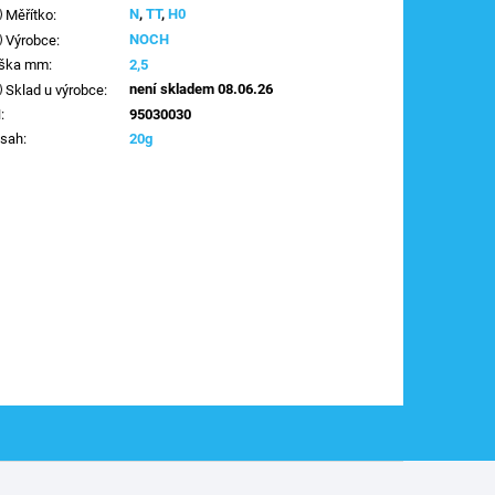
N
,
TT
,
H0
Měřítko
:
NOCH
Výrobce
:
ška mm
:
2,5
není skladem 08.06.26
Sklad u výrobce
:
N
:
95030030
sah
:
20g