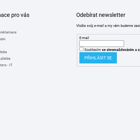
mace pro vás
Odebírat newsletter
Vložte svůj e-mail a my vám budeme zas
 reklamace
E-mail
upu
Souhlasím
se shromažďováním
a z
 doba
PŘIHLÁSIT SE
 platba
ers - IT