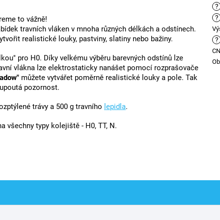
?
?
reme to vážně!
abídek travních vláken v mnoha různých délkách a odstínech.
Vý
vořit realistické louky, pastviny, slatiny nebo bažiny.
?
C
lkou" pro H0. Díky velkému výběru barevných odstínů lze
Ob
vní vlákna lze elektrostaticky nanášet
pomocí rozprašovače
adow"
můžete vytvářet poměrně realistické louky a pole. Tak
 upoutá pozornost.
ozptýlené trávy a 500 g travního
lepidla
.
na všechny typy kolejiště - H0, TT, N.