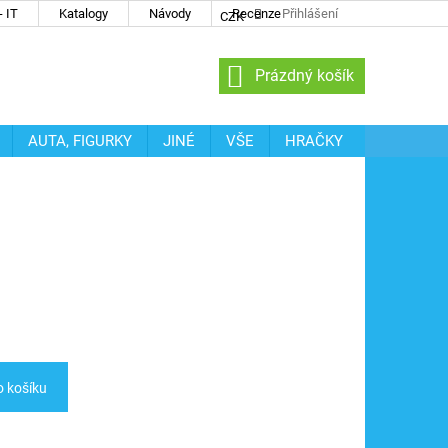
 IT
Katalogy
Návody
Recenze
Přihlášení
CZK
NÁKUPNÍ
Prázdný košík
KOŠÍK
AUTA, FIGURKY
JINÉ
VŠE
HRAČKY
o košíku