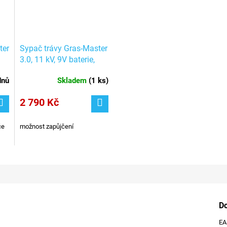
ter
Sypač trávy Gras-Master
3.0, 11 kV, 9V baterie,
 /
flokovač / NOCH 60111
dnů
Skladem
(
1 ks
)
2 790 Kč
če
možnost zapůjčení
D
E