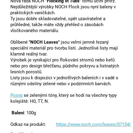
Nová řada NOCH
"Flocking in Tubs"
tomu učiní přítrž.
Nejdůležitější výrobky NOCH Flock jsou nyní baleny v
praktických vaničkách.
Ty jsou dobře skladovatelné, opět uzavíratelné a
průhledné, takže máte vždy přehled o zásobách
vločkovaného materiálu.
Oblíbené
"NOCH Leaves"
jsou velmi jemně řezaný
speciální materiál pro tvorbu listí. Jednotlivé listy mají
klamně reálný tvar.
Výrobek je vynikající pro flokování stromů nebo keřů
nebo pro design břečťanu, půdního pokryvu a listnatých
lesních porostů.
Listy jsou k dispozici v jednotlivých baleních i v sadě s
různými odstíny zelené nebo v podzimních barvách.
Posyp
se zelenými tóny, který se hodí na všechny typy
kolejiště: H0, TT, N.
Balení
: 100g
Odkaz na produkt:
https://www.noch.com/leaves/07154/