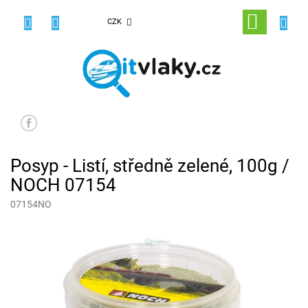
Přejít
na
NÁKUPNÍ
CZK
obsah
KOŠÍK
Posyp - Listí, středně zelené, 100g /
NOCH 07154
07154NO