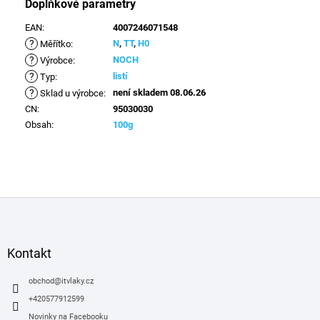
Doplňkové parametry
EAN
:
4007246071548
?
N
,
TT
,
H0
Měřítko
:
?
NOCH
Výrobce
:
?
listí
Typ
:
?
není skladem 08.06.26
Sklad u výrobce
:
CN
:
95030030
Obsah
:
100g
Z
á
p
a
Kontakt
t
í
obchod
@
itvlaky.cz
+420577912599
Novinky na Facebooku