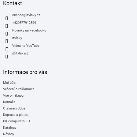
a
Kontakt
t
í
obchod
@
itvlaky.cz
+420577912599
Novinky na Facebooku
itvlaky
Videa na YouTube
@itvlakycz
Informace pro vás
Můj účet
Vrácení a reklamace
Vše o nákupu
Kontakt
Otevírací doba
Doprava a platba
PK computers - IT
Katalogy
Návody