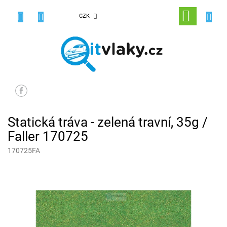
Přejít
na
NÁKUPNÍ
CZK
obsah
KOŠÍK
Statická tráva - zelená travní, 35g /
Faller 170725
170725FA