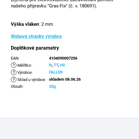
našeho přípravku "Gras-Fix" (č. v. 180691).
Výška vláken
: 2 mm
Webové stránky výrobce
Doplňkové parametry
EAN
:
4104090007256
?
N
,
TT
,
H0
Měřítko
:
?
FALLER
Výrobce
:
?
skladem 08.06.26
Sklad u výrobce
:
Obsah
:
35g
Z
á
p