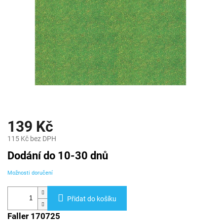
139 Kč
115 Kč bez DPH
Měrná
Dodání do 10-30 dnů
cena:
Možnosti doručení
Přidat do košíku
Faller 170725