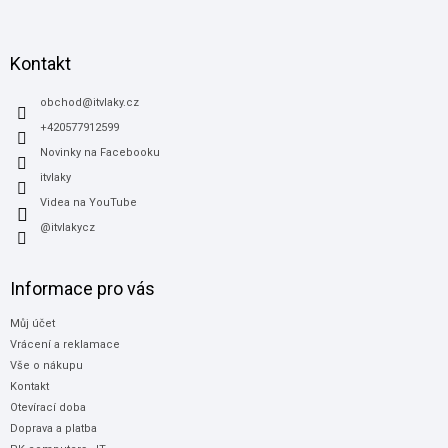
á
p
a
Kontakt
t
í
obchod
@
itvlaky.cz
+420577912599
Novinky na Facebooku
itvlaky
Videa na YouTube
@itvlakycz
Informace pro vás
Můj účet
Vrácení a reklamace
Vše o nákupu
Kontakt
Otevírací doba
Doprava a platba