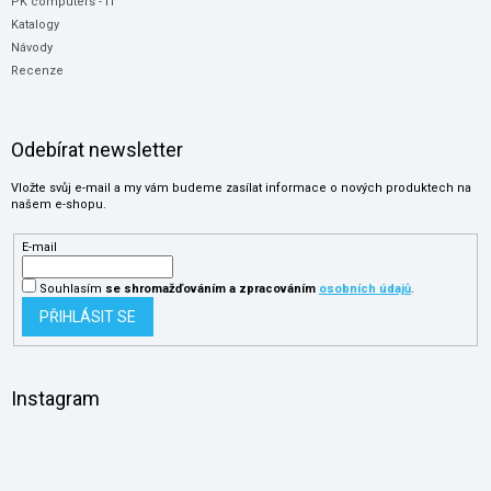
PK computers - IT
Katalogy
Návody
Recenze
Odebírat newsletter
Vložte svůj e-mail a my vám budeme zasílat informace o nových produktech na
našem e-shopu.
E-mail
Souhlasím
se shromažďováním
a zpracováním
osobních údajů
.
PŘIHLÁSIT SE
Instagram