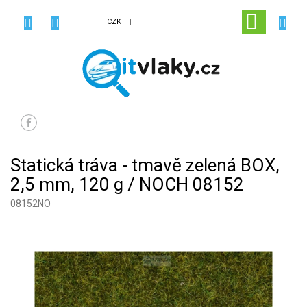
Přejít
na
NÁKUPN
CZK
obsah
KOŠÍK
Statická tráva - tmavě zelená BOX,
2,5 mm, 120 g / NOCH 08152
08152NO