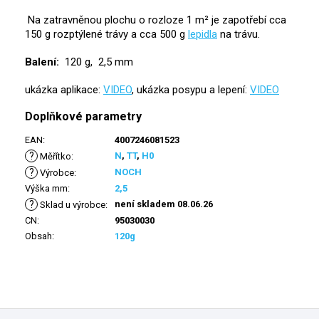
Na zatravněnou plochu o rozloze 1 m² je zapotřebí cca
150 g rozptýlené trávy a cca 500 g
lepidla
na trávu.
Balení:
120 g, 2,5 mm
ukázka aplikace:
VIDEO
, ukázka posypu a lepení:
VIDEO
Doplňkové parametry
EAN
:
4007246081523
?
N
,
TT
,
H0
Měřítko
:
?
NOCH
Výrobce
:
Výška mm
:
2,5
?
není skladem 08.06.26
Sklad u výrobce
:
CN
:
95030030
Obsah
:
120g
Z