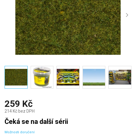
259 Kč
214 Kč bez DPH
Měrná
Čeká se na další sérii
cena:
Možnosti doručení