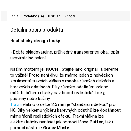
Popis
Podobné (16)
Diskuze
Značka
Detailní popis produktu
Realistický design louky!
- Dobře skladovatelné, průhledný transparentní obal, opět
uzavíratelné balení.
Naším mottem je "NOCH... Stejně jako originál" a bereme
to vážně! Proto není divu, že máme jeden z největších
sortimentů travních vláken v mnoha různých délkách a
barevných odstínech. Díky různým odstínům zelené
můžete během chvilky navrhnout realistické louky,
pastviny nebo bažiny.
Travní
vlákno o délce 2,5 mm je "standardní délkou" pro
H0. Díky velkému výběru barevných odstínů lze dosáhnout
mimořádně realistických efektů. Travní vlákna lze
elektrostaticky nanášet jak pomocí láhve
Puffer
, tak i
pomocí nástroje
Grass-Master.