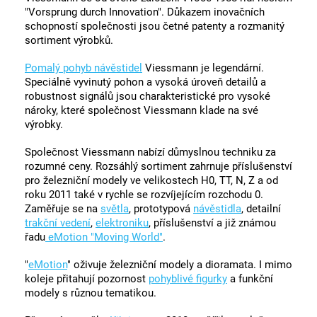
"Vorsprung durch Innovation". Důkazem inovačních
schopností společnosti jsou četné patenty a rozmanitý
sortiment výrobků.
Pomalý pohyb návěstidel
Viessmann je legendární.
Speciálně vyvinutý pohon a vysoká úroveň detailů a
robustnost signálů jsou charakteristické pro vysoké
nároky, které společnost Viessmann klade na své
výrobky.
Společnost Viessmann nabízí důmyslnou techniku za
rozumné ceny. Rozsáhlý sortiment zahrnuje příslušenství
pro železniční modely ve velikostech H0, TT, N, Z a od
roku 2011 také v rychle se rozvíjejícím rozchodu 0.
Zaměřuje se na
světla
, prototypová
návěstidla
, detailní
trakční vedení
,
elektroniku
, příslušenství a již známou
řadu
eMotion "Moving World"
.
"
eMotion
" oživuje železniční modely a dioramata. I mimo
koleje přitahují pozornost
pohyblivé figurky
a funkční
modely s různou tematikou.