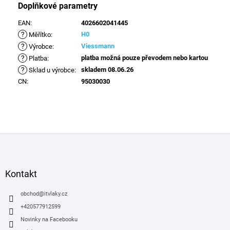
Doplňkové parametry
EAN
:
4026602041445
?
H0
Měřítko
:
?
Viessmann
Výrobce
:
?
platba možná pouze převodem nebo kartou
Platba
:
?
skladem 08.06.26
Sklad u výrobce
:
CN
:
95030030
Z
á
p
a
Kontakt
t
í
obchod
@
itvlaky.cz
+420577912599
Novinky na Facebooku