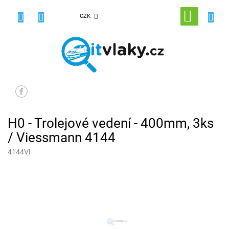
Přejít
na
NÁKUPNÍ
CZK
obsah
KOŠÍK
H0 - Trolejové vedení - 400mm, 3ks
/ Viessmann 4144
4144VI