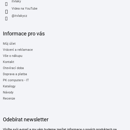
itvlaky
Videa na YouTube
@itvlakycz
Informace pro vás
Můj účet
Vrácení a reklamace
Vše o nákupu
Kontakt
Otevírací doba
Doprava a platba
PK computers - IT
Katalogy
Návody
Recenze
Odebírat newsletter
Vložte svůj e-mail a my vám budeme zasílat informace o nových produktech na