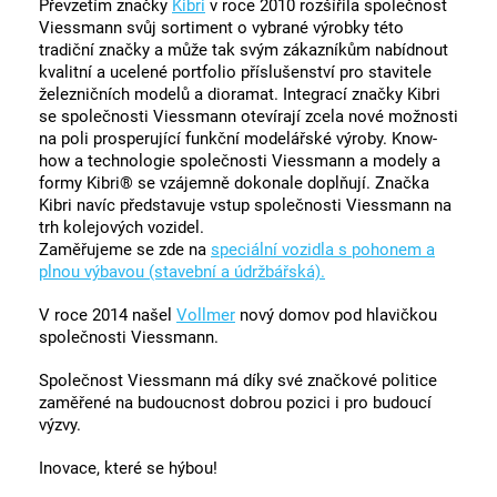
Převzetím značky
Kibri
v roce 2010 rozšířila společnost
Viessmann svůj sortiment o vybrané výrobky této
tradiční značky a může tak svým zákazníkům nabídnout
kvalitní a ucelené portfolio příslušenství pro stavitele
železničních modelů a dioramat. Integrací značky Kibri
se společnosti Viessmann otevírají zcela nové možnosti
na poli prosperující funkční modelářské výroby. Know-
how a technologie společnosti Viessmann a modely a
formy Kibri® se vzájemně dokonale doplňují. Značka
Kibri navíc představuje vstup společnosti Viessmann na
trh kolejových vozidel.
Zaměřujeme se zde na
speciální vozidla s pohonem a
plnou výbavou (stavební a údržbářská).
V roce 2014 našel
Vollmer
nový domov pod hlavičkou
společnosti Viessmann.
Společnost Viessmann má díky své značkové politice
zaměřené na budoucnost dobrou pozici i pro budoucí
výzvy.
Inovace, které se hýbou!