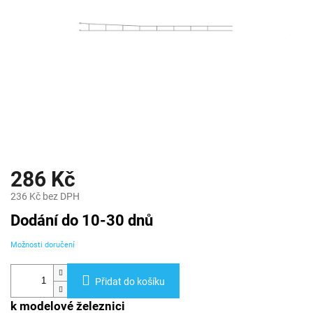
286 Kč
236 Kč bez DPH
Měrná
Dodání do 10-30 dnů
cena:
Možnosti doručení
Přidat do košíku
k modelové železnici