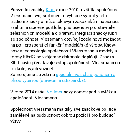
Převzetím značky
Kibri
v roce 2010 rozšířila společnost
Viessmann svůj sortiment o vybrané výrobky této
tradiční značky a může tak svým zákazníkům nabídnout
kvalitní a ucelené portfolio příslušenství pro stavitele
železničních modelů a dioramat. Integrací značky Kibri
se společnosti Viessmann otevírají zcela nové možnosti
na poli prosperující funkční modelářské výroby. Know-
how a technologie společnosti Viessmann a modely a
formy Kibri® se vzájemně dokonale doplňují. Značka
Kibri navíc představuje vstup společnosti Viessmann na
trh kolejových vozidel.
Zaměřujeme se zde na
speciální vozidla s pohonem a
plnou výbavou (stavební a údržbářská).
V roce 2014 našel
Vollmer
nový domov pod hlavičkou
společnosti Viessmann.
Společnost Viessmann má díky své značkové politice
zaměřené na budoucnost dobrou pozici i pro budoucí
výzvy.