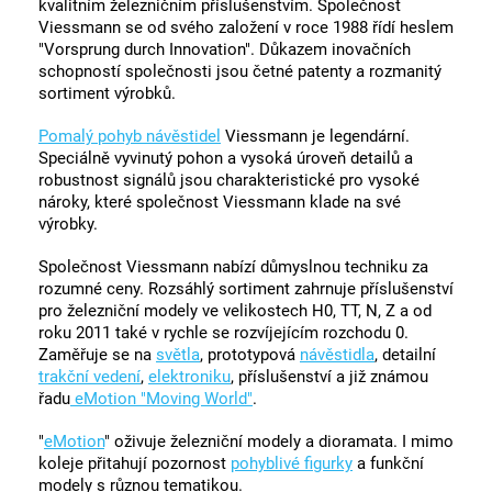
kvalitním železničním příslušenstvím. Společnost
Viessmann se od svého založení v roce 1988 řídí heslem
"Vorsprung durch Innovation". Důkazem inovačních
schopností společnosti jsou četné patenty a rozmanitý
sortiment výrobků.
Pomalý pohyb návěstidel
Viessmann je legendární.
Speciálně vyvinutý pohon a vysoká úroveň detailů a
robustnost signálů jsou charakteristické pro vysoké
nároky, které společnost Viessmann klade na své
výrobky.
Společnost Viessmann nabízí důmyslnou techniku za
rozumné ceny. Rozsáhlý sortiment zahrnuje příslušenství
pro železniční modely ve velikostech H0, TT, N, Z a od
roku 2011 také v rychle se rozvíjejícím rozchodu 0.
Zaměřuje se na
světla
, prototypová
návěstidla
, detailní
trakční vedení
,
elektroniku
, příslušenství a již známou
řadu
eMotion "Moving World"
.
"
eMotion
" oživuje železniční modely a dioramata. I mimo
koleje přitahují pozornost
pohyblivé figurky
a funkční
modely s různou tematikou.