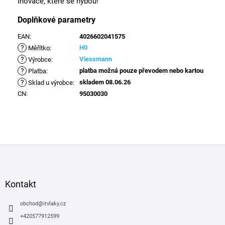
Inovace, které se hýbou!
Doplňkové parametry
EAN
:
4026602041575
?
H0
Měřítko
:
?
Viessmann
Výrobce
:
?
platba možná pouze převodem nebo kartou
Platba
:
?
skladem 08.06.26
Sklad u výrobce
:
CN
:
95030030
Z
á
p
a
Kontakt
t
í
obchod
@
itvlaky.cz
+420577912599