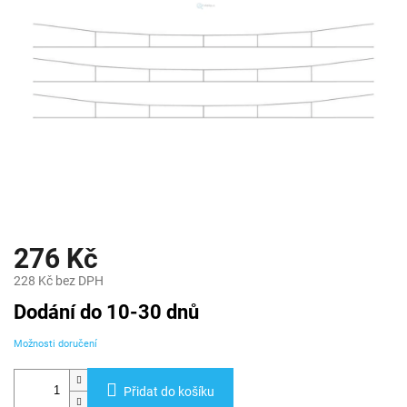
276 Kč
228 Kč bez DPH
Měrná
Dodání do 10-30 dnů
cena:
Možnosti doručení
Přidat do košíku