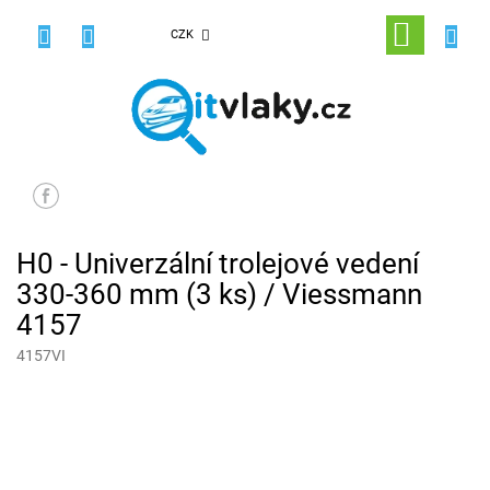
Přejít
na
NÁKUPNÍ
CZK
obsah
KOŠÍK
H0 - Univerzální trolejové vedení
330-360 mm (3 ks) / Viessmann
4157
4157VI