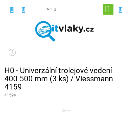
Přejít
na
NÁKUPNÍ
CZK
obsah
KOŠÍK
H0 - Univerzální trolejové vedení
400-500 mm (3 ks) / Viessmann
4159
4159VI