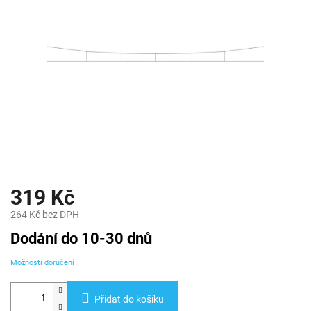
319 Kč
264 Kč bez DPH
Měrná
Dodání do 10-30 dnů
cena:
Možnosti doručení
Přidat do košíku