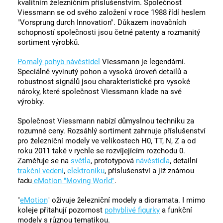
kvalitním železničním příslušenstvím. Společnost
Viessmann se od svého založení v roce 1988 řídí heslem
"Vorsprung durch Innovation". Důkazem inovačních
schopností společnosti jsou četné patenty a rozmanitý
sortiment výrobků.
Pomalý pohyb návěstidel
Viessmann je legendární.
Speciálně vyvinutý pohon a vysoká úroveň detailů a
robustnost signálů jsou charakteristické pro vysoké
nároky, které společnost Viessmann klade na své
výrobky.
Společnost Viessmann nabízí důmyslnou techniku za
rozumné ceny. Rozsáhlý sortiment zahrnuje příslušenství
pro železniční modely ve velikostech H0, TT, N, Z a od
roku 2011 také v rychle se rozvíjejícím rozchodu 0.
Zaměřuje se na
světla
, prototypová
návěstidla
, detailní
trakční vedení
,
elektroniku
, příslušenství a již známou
řadu
eMotion "Moving World"
.
"
eMotion
" oživuje železniční modely a dioramata. I mimo
koleje přitahují pozornost
pohyblivé figurky
a funkční
modely s různou tematikou.