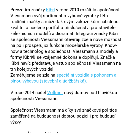
Převzetím značky
Kibri
v roce 2010 rozšířila společnost
Viessmann svůj sortiment o vybrané výrobky této
tradiční značky a může tak svým zákazníkům nabídnout
kvalitní a ucelené portfolio příslušenství pro stavitele
železničních modelů a dioramat. Integrací značky Kibri
se společnosti Viessmann otevírají zcela nové možnosti
na poli prosperující funkční modelářské výroby. Know-
how a technologie společnosti Viessmann a modely a
formy Kibri® se vzájemně dokonale doplňují. Značka
Kibri navíc představuje vstup společnosti Viessmann na
trh kolejových vozidel.
Zaměřujeme se zde na
speciální vozidla s pohonem a
plnou výbavou (stavební a údržbářská).
V roce 2014 našel
Vollmer
nový domov pod hlavičkou
společnosti Viessmann.
Společnost Viessmann má díky své značkové politice
zaměřené na budoucnost dobrou pozici i pro budoucí
výzvy.