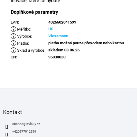
Inovace, které se hýbou!
Doplňkové parametry
EAN
:
4026602041599
?
H0
Měřítko
:
?
Viessmann
Výrobce
:
?
platba možná pouze převodem nebo kartou
Platba
:
?
skladem 08.06.26
Sklad u výrobce
:
CN
:
95030030
Z
á
p
a
Kontakt
t
í
obchod
@
itvlaky.cz
+420577912599