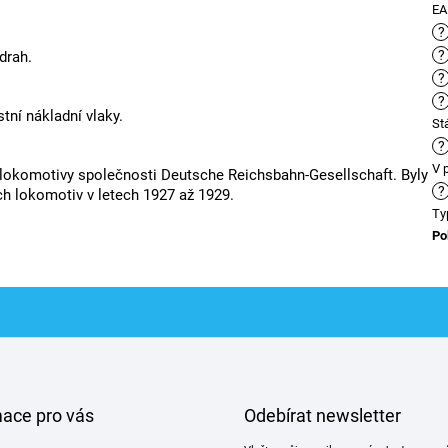
E
?
?
drah.
?
?
tní nákladní vlaky.
St
?
V 
 lokomotivy společnosti Deutsche Reichsbahn-Gesellschaft. Byly
?
h lokomotiv v letech 1927 až 1929.
Ty
Po
mace pro vás
Odebírat newsletter