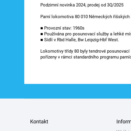
Podzimní novinka 2024, prodej od 3Q/2025
Parní lokomotiva 80 010 Německých říšských 
■ Provozní stav: 1960s
■ Používána pro posunovací služby a lehké mís
■ Sídlí v Rbd Halle, Bw Leipzig-Hbf West.
Lokomotivy třídy 80 byly tendrové posunovací
pořízeny v rámci standardního programu parníc
Z
á
p
a
Kontakt
Infor
t