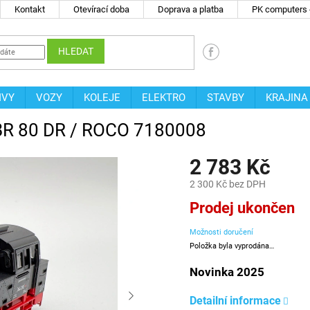
Kontakt
Otevírací doba
Doprava a platba
PK computers -
HLEDAT
IVY
VOZY
KOLEJE
ELEKTRO
STAVBY
KRAJINA
 BR 80 DR / ROCO 7180008
2 783 Kč
2 300 Kč bez DPH
Měrná
Prodej ukončen
cena:
Možnosti doručení
Položka byla vyprodána…
Novinka 2025
Detailní informace