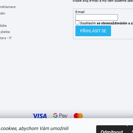
Vložte svůj e-mail a my vám budeme zas
 reklamace
E-mail
upu
Souhlasím
se shromažďováním
a z
 doba
PŘIHLÁSIT SE
 platba
ers - IT
cookies, abychom Vám umožnili
Odmítnout