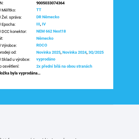
AN
:
9005033074364
TT
Měřítko
:
DR Německo
Žel. správa
:
III
,
IV
Epocha
:
NEM 662 Next18
DCC konektor
:
át
:
Německo
ROCO
Výrobce
:
prodeji od
:
Novinka 2025
,
Novinka 2024
,
3Q/2025
vyprodáno
Sklad u výrobce
:
p osvětlení
:
2x přední bílá na obou stranách
ložka byla vyprodána…