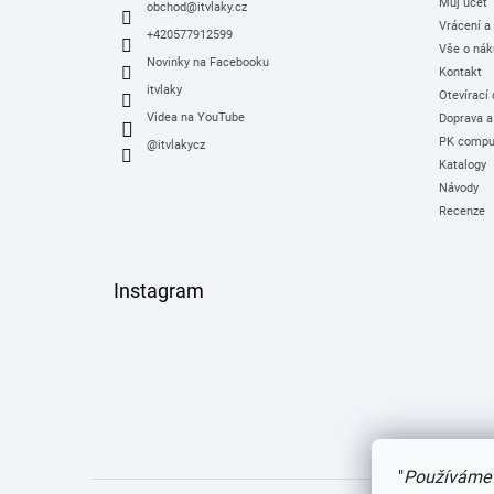
Můj účet
í
obchod
@
itvlaky.cz
Vrácení a
+420577912599
Vše o nák
Novinky na Facebooku
Kontakt
itvlaky
Otevírací
Videa na YouTube
Doprava a
PK comput
@itvlakycz
Katalogy
Návody
Recenze
Instagram
"
Používáme 