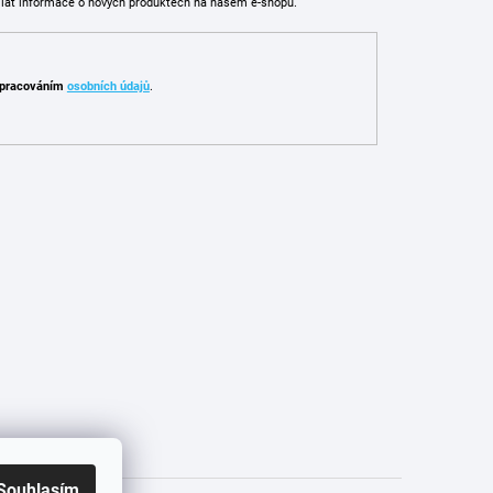
ílat informace o nových produktech na našem e-shopu.
pracováním
osobních údajů
.
Souhlasím