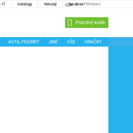
 IT
Katalogy
Návody
Recenze
Přihlášení
CZK
NÁKUPNÍ
Prázdný košík
KOŠÍK
AUTA, FIGURKY
JINÉ
VŠE
HRAČKY