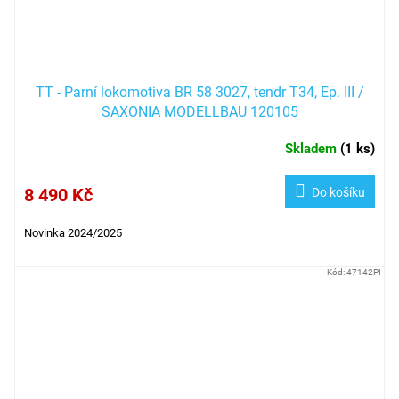
TT - Parní lokomotiva BR 58 3027, tendr T34, Ep. III /
SAXONIA MODELLBAU 120105
Skladem
(
1 ks
)
8 490 Kč
Do košíku
Novinka 2024/2025
Kód:
47142PI