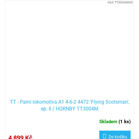
Kód:
TT3004MHO
TT - Parní lokomotiva A1 4-6-2 4472 'Flying Scotsman',
ep. II / HORNBY TT3004M
Skladem
(
1 ks
)
4 899 Kč
Do košíku