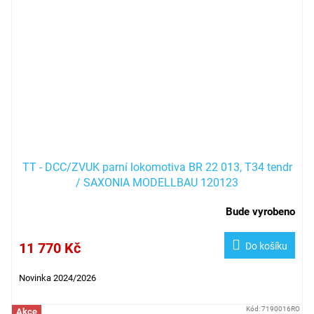
TT - DCC/ZVUK parní lokomotiva BR 22 013, T34 tendr
/ SAXONIA MODELLBAU 120123
Bude vyrobeno
11 770 Kč
Do košíku
Novinka 2024/2026
Kód:
7190016RO
Akce