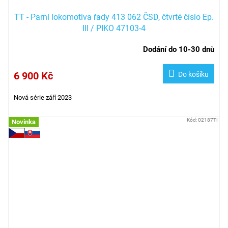
TT - Parní lokomotiva řady 413 062 ČSD, čtvrté číslo Ep.
III / PIKO 47103-4
Dodání do 10-30 dnů
6 900 Kč
Do košíku
Nová série září 2023
Kód:
02187TI
Novinka