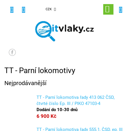
Přejít
na
NÁKUPNÍ
CZK
obsah
KOŠÍK
TT - Parní lokomotivy
Nejprodávanější
TT - Parní lokomotiva řady 413 062 ČSD,
čtvrté číslo Ep. III / PIKO 47103-4
Dodání do 10-30 dnů
6 900 Kč
TT - Parní lokomotiva řady 555.1, ČSD, ep. III