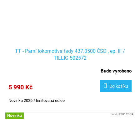
TT - Parní lokomotiva řady 437.0500 ČSD , ep. III /
TILLIG 502572
Bude vyrobeno
5 990 Kč
Do košíku
Novinka 2026 / limitovaná edice
Kód:
120123SA
Novinka