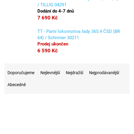
/ TILLIG 04291
Dodání do 4-7 dnů
7 690 Kč
TT - Parní lokomotiva řady 365.4 ČSD (BR
64) / Schirmer 30211
Prodej ukončen
6 590 Kč
Ř
a
Doporučujeme
Nejlevnější
Nejdražší
Nejprodávanější
z
Abecedně
e
n
í
p
r
13
Na skladě
o
d
u
6
Akce