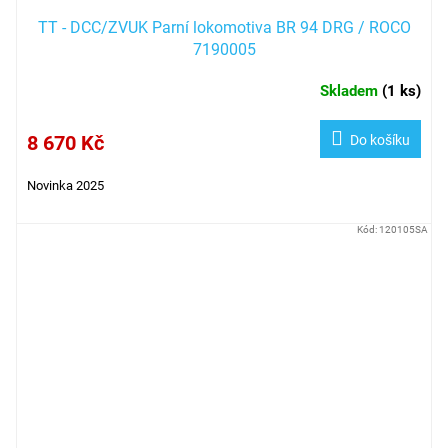
TT - DCC/ZVUK Parní lokomotiva BR 94 DRG / ROCO
7190005
Skladem
(
1 ks
)
8 670 Kč
Do košíku
Novinka 2025
Kód:
120105SA