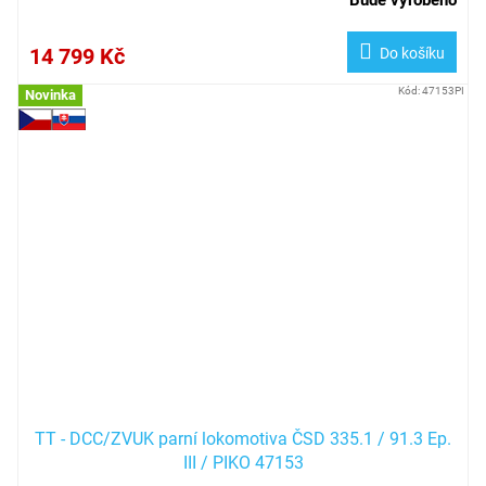
Bude vyrobeno
14 799 Kč
Do košíku
Kód:
47153PI
Novinka
TT - DCC/ZVUK parní lokomotiva ČSD 335.1 / 91.3 Ep.
III / PIKO 47153