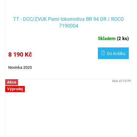
TT - DCC/ZVUK Parní lokomotiva BR 94 DR / ROCO
7190004
Skladem
(
2 ks
)
8 190 Kč
Do košíku
Novinka 2025
Kód:
47101PI
Akce
Výprodej