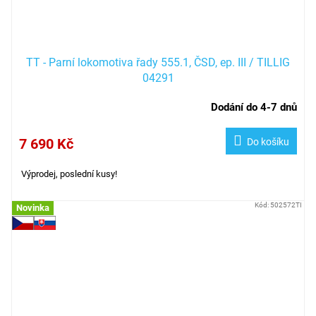
TT - Parní lokomotiva řady 555.1, ČSD, ep. III / TILLIG
04291
Dodání do 4-7 dnů
7 690 Kč
Do košíku
Výprodej, poslední kusy!
Kód:
502572TI
Novinka