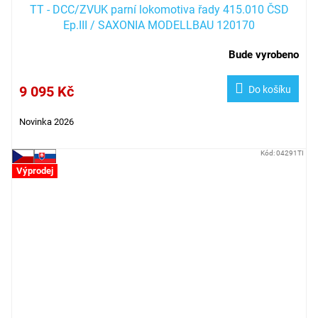
TT - DCC/ZVUK parní lokomotiva řady 415.010 ČSD
Ep.III / SAXONIA MODELLBAU 120170
Bude vyrobeno
9 095 Kč
Do košíku
Novinka 2026
Kód:
04291TI
Výprodej