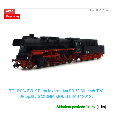
Položek k zobrazení:
124
V
Kód:
120129SA
Akce
ý
Výprodej
p
i
s
p
r
o
d
u
k
t
ů
TT - DCC/ZVUK Parní lokomotiva BR 58.30 tendr T28,
DR ep.III / SAXONIA MODELLBAU 120129
Skladem poslední kusy
(
1 ks
)