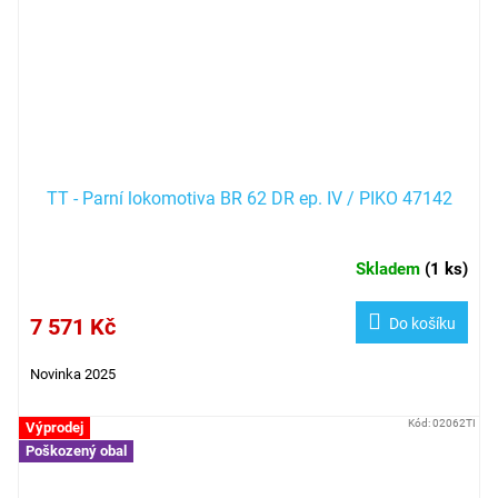
TT - Parní lokomotiva BR 62 DR ep. IV / PIKO 47142
Skladem
(
1 ks
)
7 571 Kč
Do košíku
Novinka 2025
Kód:
02062TI
Výprodej
Poškozený obal