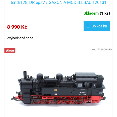
tendrT28, DR ep.IV / SAXONIA MODELLBAU 120131
Skladem
(
1 ks
)
8 990 Kč
Do košíku
Zvýhodněná cena
Kód:
7190004RO
Akce