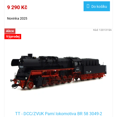
9 290 Kč
Do košíku
Novinka 2025
Kód:
120131SA
Akce
Výprodej
TT - DCC/ZVUK Parní lokomotiva BR 58 3049-2