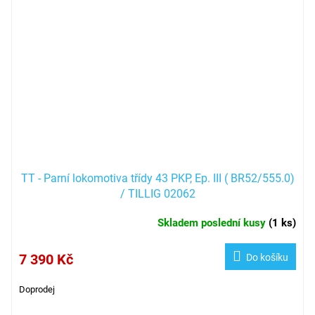
TT - Parní lokomotiva třídy 43 PKP, Ep. III ( BR52/555.0)
/ TILLIG 02062
Skladem poslední kusy
(
1 ks
)
7 390 Kč
Do košíku
Doprodej