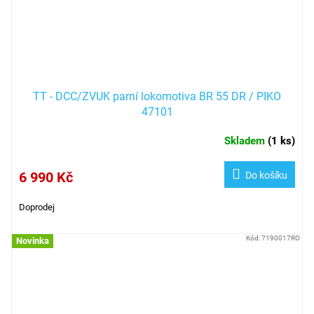
TT - DCC/ZVUK parní lokomotiva BR 55 DR / PIKO
47101
Skladem
(
1 ks
)
6 990 Kč
Do košíku
Doprodej
Kód:
7190017RO
Novinka