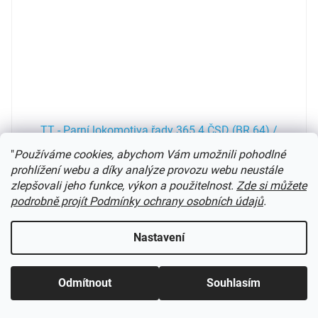
TT - Parní lokomotiva řady 365.4 ČSD (BR 64) /
Schirmer 30211
"
Používáme cookies, abychom Vám umožnili pohodlné
prohlížení webu a díky analýze provozu webu neustále
Prodej ukončen
zlepšovali jeho funkce, výkon a použitelnost.
Zde si můžete
podrobně projít Podmínky ochrany osobních údajů
.
6 590 Kč
DETAIL
Nastavení
nový motor, patice a LED
Kód:
47152PI
Novinka
Odmítnout
Souhlasím