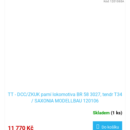
Kód:
120106SA
TT - DCC/ZKUK parní lokomotiva BR 58 3027, tendr T34
/ SAXONIA MODELLBAU 120106
Skladem
(
1 ks
)
11 770 Kč
Do košíku