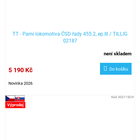
TT - Parní lokomotiva ČSD řady 455.2, ep.III / TILLIG
02187
není skladem
5 190 Kč
Do košíku
Novinka 2026
Kód:
30211SCH
Výprodej