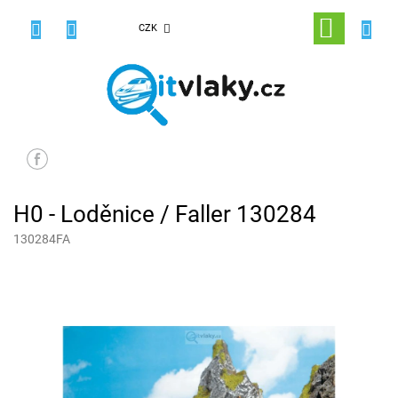
Přejít
na
NÁKUPNÍ
CZK
obsah
KOŠÍK
H0 - Loděnice / Faller 130284
130284FA