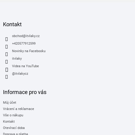
Z
á
p
a
Kontakt
t
í
obchod
@
itvlaky.cz
+420577912599
Novinky na Facebooku
itvlaky
Videa na YouTube
@itvlakycz
Informace pro vás
Můj účet
Vrácení a reklamace
Vše o nákupu
Kontakt
Otevírací doba
Doprava a platba