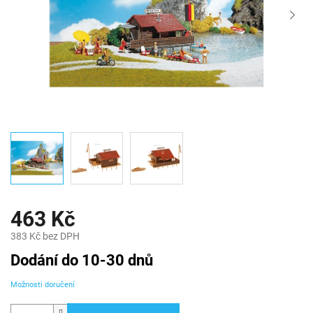
463 Kč
383 Kč bez DPH
Měrná
Dodání do 10-30 dnů
cena:
Možnosti doručení