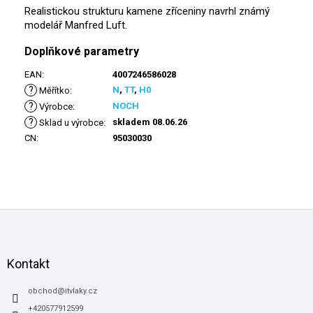
Realistickou strukturu kamene zříceniny navrhl známý
modelář Manfred Luft.
Doplňkové parametry
EAN
:
4007246586028
?
N
,
TT
,
H0
Měřítko
:
?
NOCH
Výrobce
:
?
skladem 08.06.26
Sklad u výrobce
:
CN
:
95030030
Z
á
p
a
Kontakt
t
í
obchod
@
itvlaky.cz
+420577912599