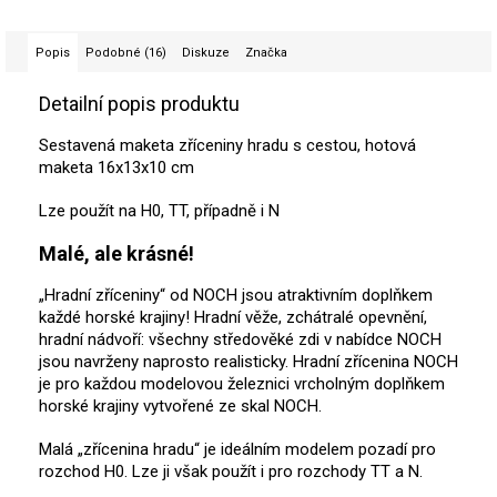
Popis
Podobné (16)
Diskuze
Značka
Detailní popis produktu
Sestavená maketa zříceniny hradu s cestou, hotová
maketa 16x13x10 cm
Lze použít na H0, TT, případně i N
Malé, ale krásné!
„Hradní zříceniny“ od NOCH jsou atraktivním doplňkem
každé horské krajiny! Hradní věže, zchátralé opevnění,
hradní nádvoří: všechny středověké zdi v nabídce NOCH
jsou navrženy naprosto realisticky. Hradní zřícenina NOCH
je pro každou modelovou železnici vrcholným doplňkem
horské krajiny vytvořené ze skal NOCH.
Malá „zřícenina hradu“ je ideálním modelem pozadí pro
rozchod H0. Lze ji však použít i pro rozchody TT a N.