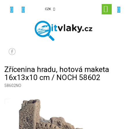
Přejít
na
NÁKUPN
CZK
obsah
KOŠÍK
Zřícenina hradu, hotová maketa
16x13x10 cm / NOCH 58602
58602NO