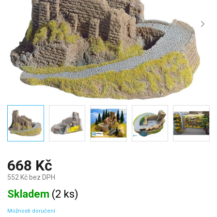
668 Kč
552 Kč bez DPH
Měrná
Skladem
(
2 ks
)
cena:
Možnosti doručení