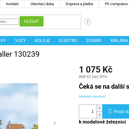
Kontakt
Otevírací doba
Doprava a platba
PK computers -
HLEDAT
IVY
VOZY
KOLEJE
ELEKTRO
STAVBY
KRAJINA
aller 130239
1 075 Kč
888 Kč bez DPH
Měrná
Čeká se na další s
cena:
Možnosti doručení
Přidat d
k modelové železnici