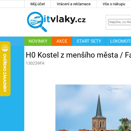
Přejít
Můj účet
Vrácení a reklamace
Vše o nákupu
na
obsah
NOVINKY
AKCE
START SETY
LOKOMOT
IT
ZNAČKY
H0 Kostel z menšího města / F
130239FA