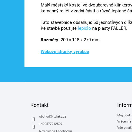
Malý městský kostel ve dvoubarevné klinkerové
kamenný reliéf v zadní části a různé leptané č
Tato stavebnice obsahuje: 50 jednotlivých dílk
Ke stavbě použijte
lepidlo
na plasty FALLER.
Rozměry
: 200 x 118 x 270 mm
Webové stránky výrobce
Z
á
p
a
Kontakt
Infor
t
Můj účet
í
obchod
@
itvlaky.cz
Vrácení a
+420577912599
Vše o nák
Novinky na Facebooku