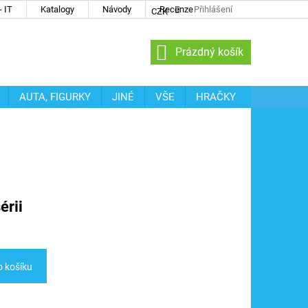
 IT
Katalogy
Návody
Recenze
Přihlášení
CZK
NÁKUPNÍ
Prázdný košík
KOŠÍK
AUTA, FIGURKY
JINÉ
VŠE
HRAČKY
érii
o košíku