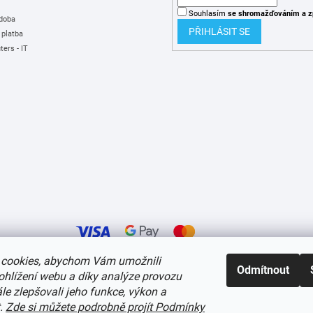
Souhlasím
se shromažďováním
a z
 doba
PŘIHLÁSIT SE
 platba
ers - IT
cookies, abychom Vám umožnili
Odmítnout
ohlížení webu a díky analýze provozu
í cookies
e zlepšovali jeho funkce, výkon a
t.
Zde si můžete podrobně projít Podmínky