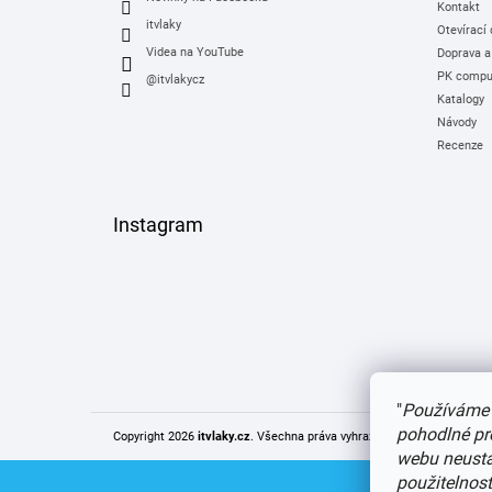
Kontakt
itvlaky
Otevírací
Videa na YouTube
Doprava a
PK comput
@itvlakycz
Katalogy
Návody
Recenze
Instagram
"
Používáme 
pohodlné pr
Copyright 2026
itvlaky.cz
. Všechna práva vyhrazena.
Upravit nastaven
webu neustál
použitelnos