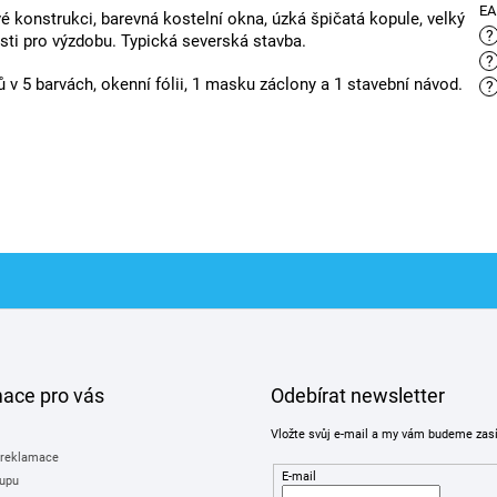
E
 konstrukci, barevná kostelní okna, úzká špičatá kopule, velký
?
ásti pro výzdobu. Typická severská stavba.
?
ů v 5 barvách, okenní fólii, 1 masku záclony a 1 stavební návod.
?
mace pro vás
Odebírat newsletter
Vložte svůj e-mail a my vám budeme zas
 reklamace
E-mail
upu