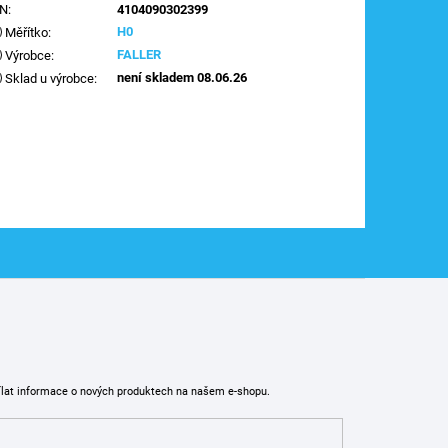
AN
:
4104090302399
H0
Měřítko
:
FALLER
Výrobce
:
není skladem 08.06.26
Sklad u výrobce
:
ílat informace o nových produktech na našem e-shopu.