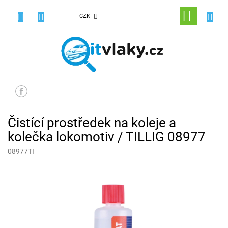
Přejít
na
NÁKUPNÍ
CZK
obsah
KOŠÍK
Čistící prostředek na koleje a
kolečka lokomotiv / TILLIG 08977
08977TI