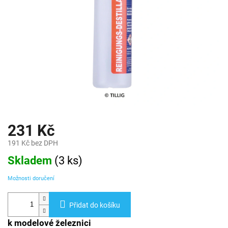
231 Kč
191 Kč bez DPH
Měrná
Skladem
(
3 ks
)
cena:
Možnosti doručení
Přidat do košíku
k modelové železnici