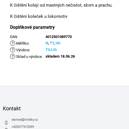
K čištění kolejí od mastných nečistot, skvrn a prachu.
K čištění koleček u lokomotiv
Doplňkové parametry
EAN
:
4012501089770
?
N
,
TT
,
H0
Měřítko
:
?
TILLIG
Výrobce
:
?
skladem 18.06.26
Sklad u výrobce
:
Z
á
p
a
Kontakt
t
í
obchod
@
itvlaky.cz
+420577912599