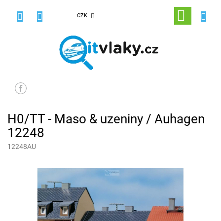
Přejít
na
NÁKUPNÍ
CZK
obsah
KOŠÍK
H0/TT - Maso & uzeniny / Auhagen
12248
12248AU