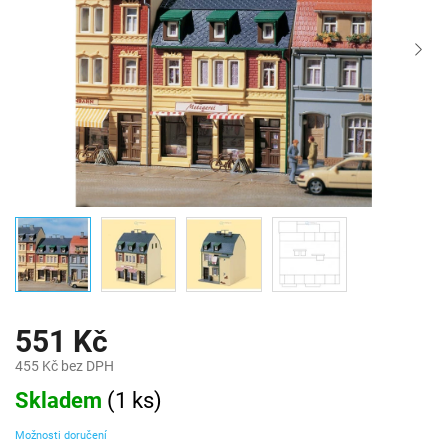
551 Kč
455 Kč bez DPH
Měrná
Skladem
(
1 ks
)
cena:
Možnosti doručení