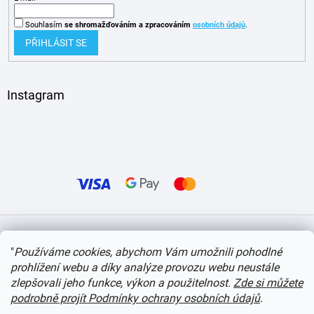
Souhlasím
se shromažďováním
a zpracováním
osobních údajů
.
PŘIHLÁSIT SE
Instagram
Vytvořil Shoptet
"
Používáme cookies, abychom Vám umožnili pohodlné
prohlížení webu a díky analýze provozu webu neustále
Copyright 2026
itvlaky.cz
. Všechna práva vyhrazena.
Upravit nastavení cookies
zlepšovali jeho funkce, výkon a použitelnost.
Zde si můžete
podrobně projít Podmínky ochrany osobních údajů
.