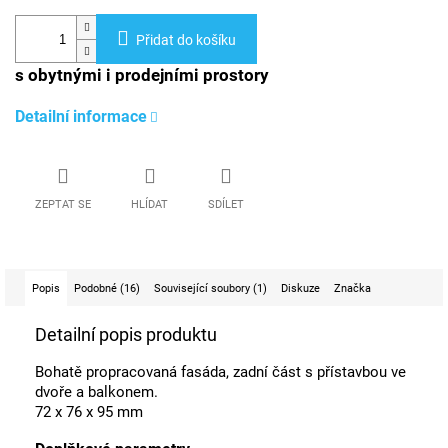
Přidat do košíku
s obytnými i prodejními prostory
Detailní informace
ZEPTAT SE
HLÍDAT
SDÍLET
Popis
Podobné (16)
Související soubory (1)
Diskuze
Značka
Detailní popis produktu
Bohatě propracovaná fasáda, zadní část s přístavbou ve
dvoře a balkonem.
72 x 76 x 95 mm