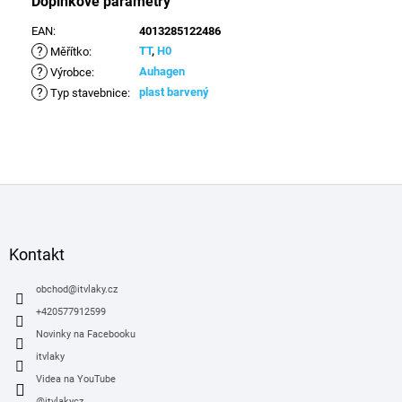
Doplňkové parametry
EAN
:
4013285122486
?
TT
,
H0
Měřítko
:
?
Auhagen
Výrobce
:
?
plast barvený
Typ stavebnice
:
Z
á
p
a
Kontakt
t
í
obchod
@
itvlaky.cz
+420577912599
Novinky na Facebooku
itvlaky
Videa na YouTube
@itvlakycz