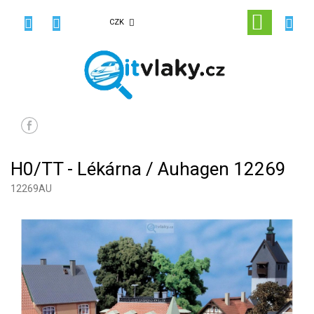
Přejít
na
NÁKUPN
CZK
obsah
KOŠÍK
H0/TT - Lékárna / Auhagen 12269
12269AU