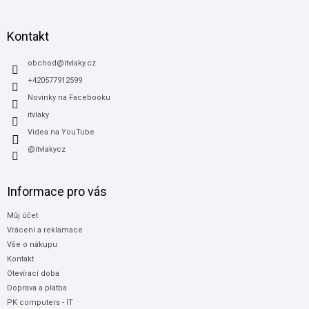
á
p
a
Kontakt
t
í
obchod
@
itvlaky.cz
+420577912599
Novinky na Facebooku
itvlaky
Videa na YouTube
@itvlakycz
Informace pro vás
Můj účet
Vrácení a reklamace
Vše o nákupu
Kontakt
Otevírací doba
Doprava a platba
PK computers - IT