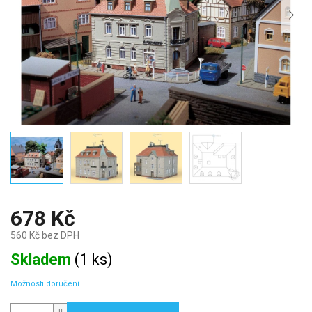
678 Kč
560 Kč bez DPH
Měrná
Skladem
(
1 ks
)
cena:
Možnosti doručení