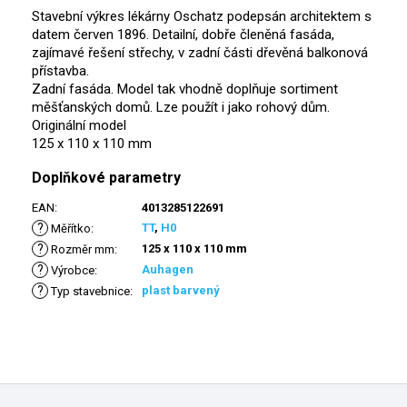
Stavební výkres lékárny Oschatz podepsán architektem s
datem červen 1896. Detailní, dobře členěná fasáda,
zajímavé řešení střechy, v zadní části dřevěná balkonová
přístavba.
Zadní fasáda. Model tak vhodně doplňuje sortiment
měšťanských domů. Lze použít i jako rohový dům.
Originální model
125 x 110 x 110 mm
Doplňkové parametry
EAN
:
4013285122691
?
TT
,
H0
Měřítko
:
?
125 x 110 x 110 mm
Rozměr mm
:
?
Auhagen
Výrobce
:
?
plast barvený
Typ stavebnice
:
Z