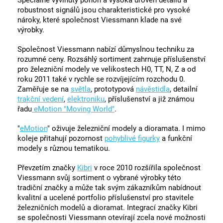
robustnost signálů jsou charakteristické pro vysoké
nároky, které společnost Viessmann klade na své
výrobky.
Společnost Viessmann nabízí důmyslnou techniku za
rozumné ceny. Rozsáhlý sortiment zahrnuje příslušenství
pro železniční modely ve velikostech H0, TT, N, Z a od
roku 2011 také v rychle se rozvíjejícím rozchodu 0.
Zaměřuje se na
světla
, prototypová
návěstidla
, detailní
trakční vedení
,
elektroniku
, příslušenství a již známou
řadu
eMotion "Moving World"
.
"
eMotion
" oživuje železniční modely a dioramata. I mimo
koleje přitahují pozornost
pohyblivé figurky
a funkční
modely s různou tematikou.
Převzetím značky
Kibri
v roce 2010 rozšířila společnost
Viessmann svůj sortiment o vybrané výrobky této
tradiční značky a může tak svým zákazníkům nabídnout
kvalitní a ucelené portfolio příslušenství pro stavitele
železničních modelů a dioramat. Integrací značky Kibri
se společnosti Viessmann otevírají zcela nové možnosti