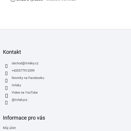
Z
á
p
a
Kontakt
t
í
obchod
@
itvlaky.cz
+420577912599
Novinky na Facebooku
itvlaky
Videa na YouTube
@itvlakycz
Informace pro vás
Můj účet