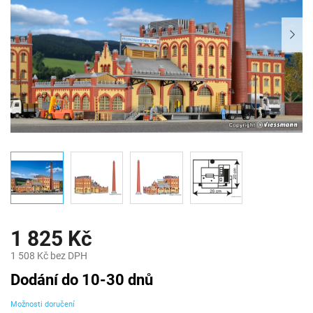
1 825 Kč
1 508 Kč bez DPH
Měrná
Dodání do 10-30 dnů
cena:
Možnosti doručení