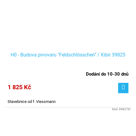
H0 - Budova pivovaru "Feldschlösschen" / Kibri 39825
Dodání do 10-30 dnů
1 825 Kč
Stavebnice od f. Viessmann
Kód:
39827KI