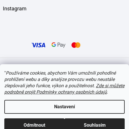
Instagram
Vytvořil Shoptet
"
Používáme cookies, abychom Vám umožnili pohodlné
prohlížení webu a díky analýze provozu webu neustále
Copyright 2026
itvlaky.cz
. Všechna práva vyhrazena.
Upravit nastavení cookies
zlepšovali jeho funkce, výkon a použitelnost.
Zde si můžete
podrobně projít Podmínky ochrany osobních údajů
.
Nastavení
Odmítnout
Souhlasím