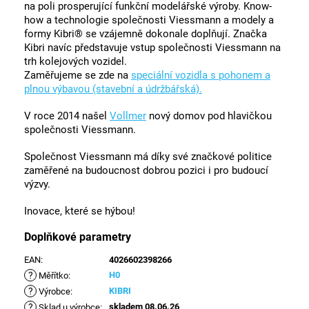
na poli prosperující funkční modelářské výroby. Know-
how a technologie společnosti Viessmann a modely a
formy Kibri® se vzájemně dokonale doplňují. Značka
Kibri navíc představuje vstup společnosti Viessmann na
trh kolejových vozidel.
Zaměřujeme se zde na
speciální vozidla s pohonem a
plnou výbavou (stavební a údržbářská).
V roce 2014 našel
Vollmer
nový domov pod hlavičkou
společnosti Viessmann.
Společnost Viessmann má díky své značkové politice
zaměřené na budoucnost dobrou pozici i pro budoucí
výzvy.
Inovace, které se hýbou!
Doplňkové parametry
EAN
:
4026602398266
?
H0
Měřítko
:
?
KIBRI
Výrobce
:
?
skladem 08.06.26
Sklad u výrobce
: