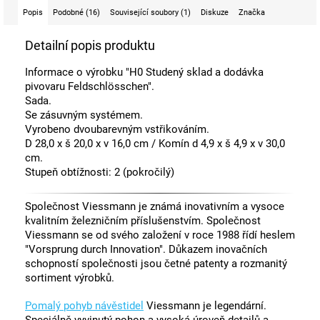
Popis
Podobné (16)
Související soubory (1)
Diskuze
Značka
Detailní popis produktu
Informace o výrobku "H0 Studený sklad a dodávka
pivovaru Feldschlösschen".
Sada.
Se zásuvným systémem.
Vyrobeno dvoubarevným vstřikováním.
D 28,0 x š 20,0 x v 16,0 cm / Komín d 4,9 x š 4,9 x v 30,0
cm.
Stupeň obtížnosti: 2 (pokročilý)
Společnost Viessmann je známá inovativním a vysoce
kvalitním železničním příslušenstvím. Společnost
Viessmann se od svého založení v roce 1988 řídí heslem
"Vorsprung durch Innovation". Důkazem inovačních
schopností společnosti jsou četné patenty a rozmanitý
sortiment výrobků.
Pomalý pohyb návěstidel
Viessmann je legendární.
Speciálně vyvinutý pohon a vysoká úroveň detailů a