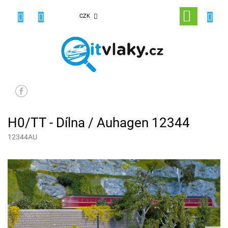
Přejít
na
NÁKUPNÍ
CZK
obsah
KOŠÍK
H0/TT - Dílna / Auhagen 12344
12344AU