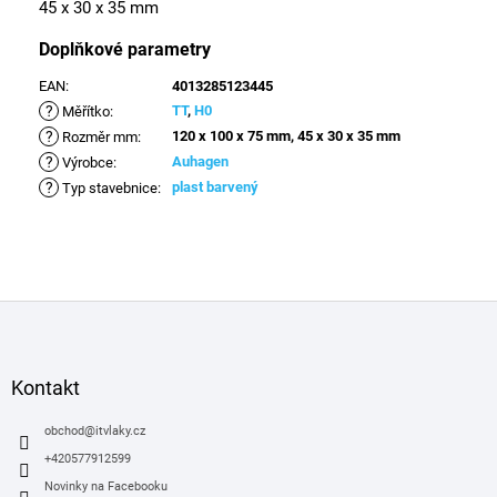
45 x 30 x 35 mm
Doplňkové parametry
EAN
:
4013285123445
?
TT
,
H0
Měřítko
:
?
120 x 100 x 75 mm, 45 x 30 x 35 mm
Rozměr mm
:
?
Auhagen
Výrobce
:
?
plast barvený
Typ stavebnice
:
Z
á
p
a
Kontakt
t
í
obchod
@
itvlaky.cz
+420577912599
Novinky na Facebooku