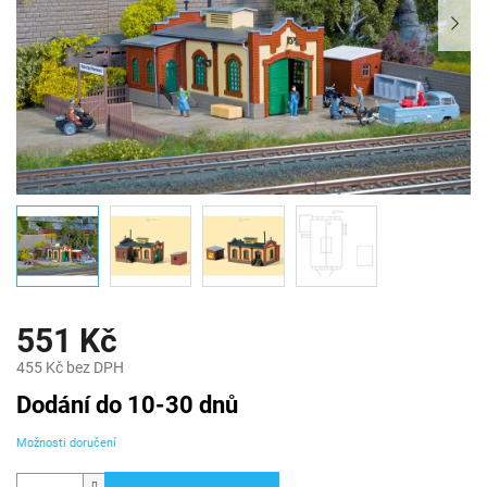
551 Kč
455 Kč bez DPH
Měrná
Dodání do 10-30 dnů
cena:
Možnosti doručení