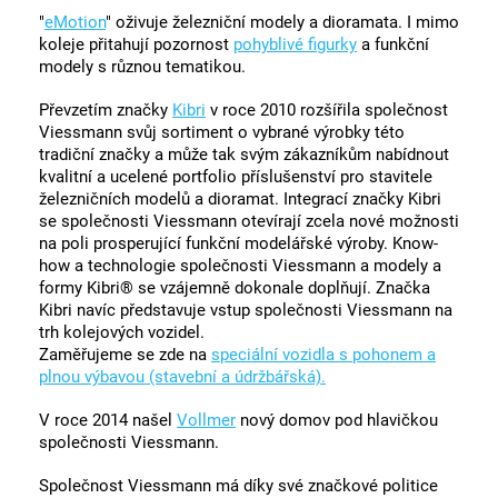
"
eMotion
" oživuje železniční modely a dioramata. I mimo
koleje přitahují pozornost
pohyblivé figurky
a funkční
modely s různou tematikou.
Převzetím značky
Kibri
v roce 2010 rozšířila společnost
Viessmann svůj sortiment o vybrané výrobky této
tradiční značky a může tak svým zákazníkům nabídnout
kvalitní a ucelené portfolio příslušenství pro stavitele
železničních modelů a dioramat. Integrací značky Kibri
se společnosti Viessmann otevírají zcela nové možnosti
na poli prosperující funkční modelářské výroby. Know-
how a technologie společnosti Viessmann a modely a
formy Kibri® se vzájemně dokonale doplňují. Značka
Kibri navíc představuje vstup společnosti Viessmann na
trh kolejových vozidel.
Zaměřujeme se zde na
speciální vozidla s pohonem a
plnou výbavou (stavební a údržbářská).
V roce 2014 našel
Vollmer
nový domov pod hlavičkou
společnosti Viessmann.
Společnost Viessmann má díky své značkové politice