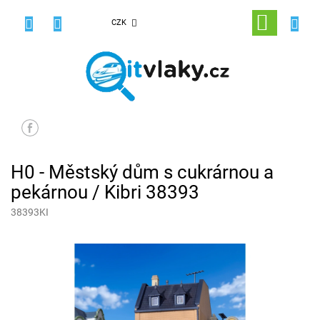
Přejít
na
NÁKUPNÍ
CZK
obsah
KOŠÍK
H0 - Městský dům s cukrárnou a
pekárnou / Kibri 38393
38393KI