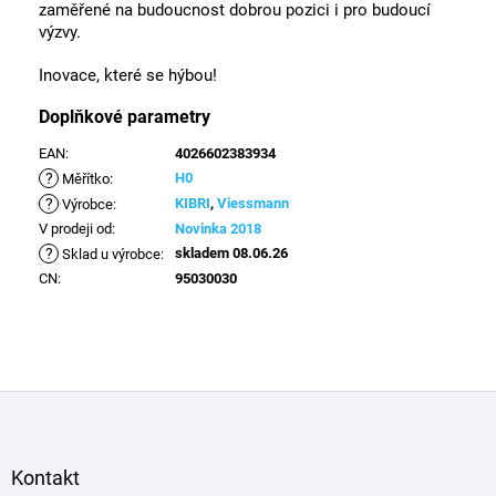
zaměřené na budoucnost dobrou pozici i pro budoucí
výzvy.
Inovace, které se hýbou!
Doplňkové parametry
EAN
:
4026602383934
?
H0
Měřítko
:
?
KIBRI
,
Viessmann
Výrobce
:
V prodeji od
:
Novinka 2018
?
skladem 08.06.26
Sklad u výrobce
:
CN
:
95030030
Z
á
p
a
Kontakt