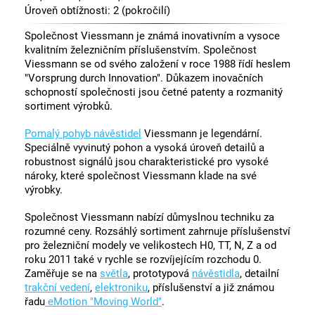
Úroveň obtížnosti: 2 (pokročilí)
Společnost Viessmann je známá inovativním a vysoce
kvalitním železničním příslušenstvím. Společnost
Viessmann se od svého založení v roce 1988 řídí heslem
"Vorsprung durch Innovation". Důkazem inovačních
schopností společnosti jsou četné patenty a rozmanitý
sortiment výrobků.
Pomalý pohyb návěstidel
Viessmann je legendární.
Speciálně vyvinutý pohon a vysoká úroveň detailů a
robustnost signálů jsou charakteristické pro vysoké
nároky, které společnost Viessmann klade na své
výrobky.
Společnost Viessmann nabízí důmyslnou techniku za
rozumné ceny. Rozsáhlý sortiment zahrnuje příslušenství
pro železniční modely ve velikostech H0, TT, N, Z a od
roku 2011 také v rychle se rozvíjejícím rozchodu 0.
Zaměřuje se na
světla
, prototypová
návěstidla
, detailní
trakční vedení
,
elektroniku
, příslušenství a již známou
řadu
eMotion "Moving World"
.