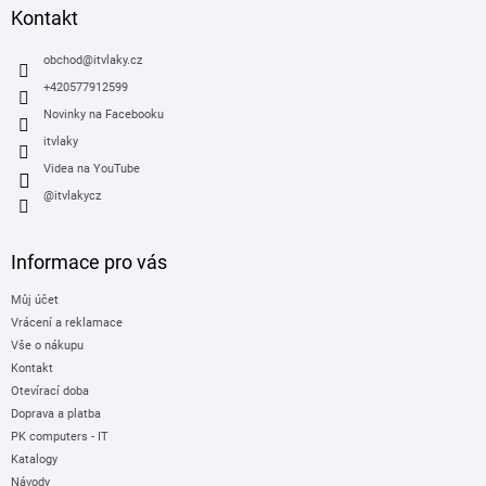
a
Kontakt
t
í
obchod
@
itvlaky.cz
+420577912599
Novinky na Facebooku
itvlaky
Videa na YouTube
@itvlakycz
Informace pro vás
Můj účet
Vrácení a reklamace
Vše o nákupu
Kontakt
Otevírací doba
Doprava a platba
PK computers - IT
Katalogy
Návody