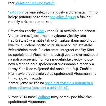
řadu
eMotion "Moving World"
.
"
eMotion
" oživuje železniční modely a dioramata. I mimo
koleje přitahují pozornost
pohyblivé figurky
a funkční
modely s různou tematikou.
Převzetím značky
Kibri
v roce 2010 rozšířila společnost
Viessmann svůj sortiment o vybrané výrobky této
tradiční značky a může tak svým zákazníkům nabídnout
kvalitní a ucelené portfolio příslušenství pro stavitele
železničních modelů a dioramat. Integrací značky Kibri
se společnosti Viessmann otevírají zcela nové možnosti
na poli prosperující funkční modelářské výroby. Know-
how a technologie společnosti Viessmann a modely a
formy Kibri® se vzájemně dokonale doplňují. Značka
Kibri navíc představuje vstup společnosti Viessmann na
trh kolejových vozidel.
Zaměřujeme se zde na
speciální vozidla s pohonem a
plnou výbavou (stavební a údržbářská).
V roce 2014 našel
Vollmer
nový domov pod hlavičkou
společnosti Viessmann.