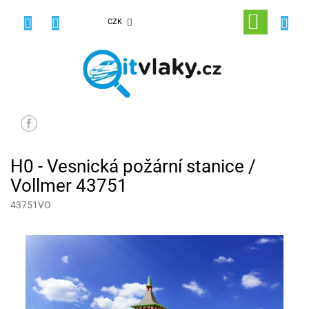
Přejít
na
NÁKUPNÍ
CZK
obsah
KOŠÍK
H0 - Vesnická požární stanice /
Vollmer 43751
43751VO