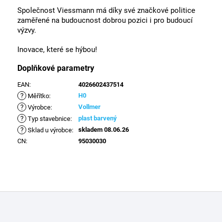
Společnost Viessmann má díky své značkové politice
zaměřené na budoucnost dobrou pozici i pro budoucí
výzvy.
Inovace, které se hýbou!
Doplňkové parametry
EAN
:
4026602437514
?
H0
Měřítko
:
?
Vollmer
Výrobce
:
?
plast barvený
Typ stavebnice
:
?
skladem 08.06.26
Sklad u výrobce
:
CN
:
95030030
Z
á
p