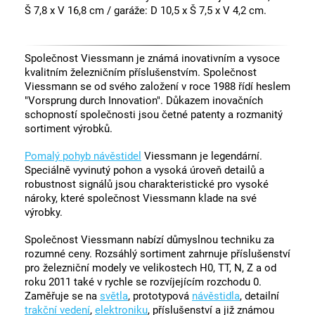
Š 7,8 x V 16,8 cm / garáže: D 10,5 x Š 7,5 x V 4,2 cm.
Společnost Viessmann je známá inovativním a vysoce
kvalitním železničním příslušenstvím. Společnost
Viessmann se od svého založení v roce 1988 řídí heslem
"Vorsprung durch Innovation". Důkazem inovačních
schopností společnosti jsou četné patenty a rozmanitý
sortiment výrobků.
Pomalý pohyb návěstidel
Viessmann je legendární.
Speciálně vyvinutý pohon a vysoká úroveň detailů a
robustnost signálů jsou charakteristické pro vysoké
nároky, které společnost Viessmann klade na své
výrobky.
Společnost Viessmann nabízí důmyslnou techniku za
rozumné ceny. Rozsáhlý sortiment zahrnuje příslušenství
pro železniční modely ve velikostech H0, TT, N, Z a od
roku 2011 také v rychle se rozvíjejícím rozchodu 0.
Zaměřuje se na
světla
, prototypová
návěstidla
, detailní
trakční vedení
,
elektroniku
, příslušenství a již známou