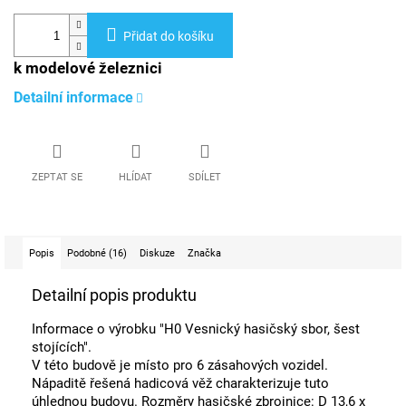
Přidat do košíku
k modelové železnici
Detailní informace
ZEPTAT SE
HLÍDAT
SDÍLET
Popis
Podobné (16)
Diskuze
Značka
Detailní popis produktu
Informace o výrobku "H0 Vesnický hasičský sbor, šest
stojících".
V této budově je místo pro 6 zásahových vozidel.
Nápaditě řešená hadicová věž charakterizuje tuto
úhlednou budovu. Rozměry hasičské zbrojnice: D 13,6 x