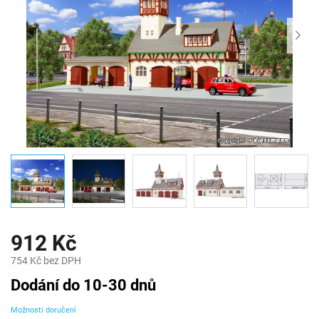
912 Kč
754 Kč bez DPH
Měrná
Dodání do 10-30 dnů
cena:
Možnosti doručení