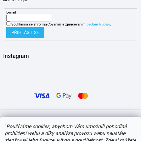
našem e-shopu.
E-mail
Souhlasím
se shromažďováním
a zpracováním
osobních údajů
.
PŘIHLÁSIT SE
Instagram
Vytvořil Shoptet
"
Používáme cookies, abychom Vám umožnili pohodlné
prohlížení webu a díky analýze provozu webu neustále
Copyright 2026
itvlaky.cz
. Všechna práva vyhrazena.
Upravit nastavení cookies
zlepšovali jeho funkce, výkon a použitelnost.
Zde si můžete