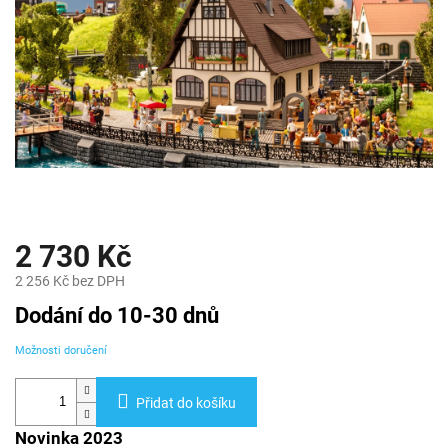
2 730 Kč
2 256 Kč bez DPH
Měrná
Dodání do 10-30 dnů
cena:
Možnosti doručení
Přidat do košíku
Novinka 2023