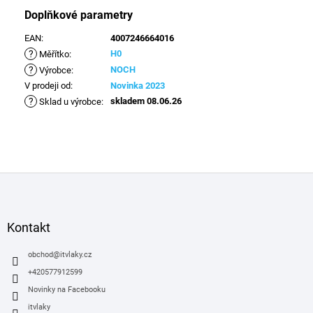
Doplňkové parametry
EAN
:
4007246664016
?
H0
Měřítko
:
?
NOCH
Výrobce
:
V prodeji od
:
Novinka 2023
?
skladem 08.06.26
Sklad u výrobce
:
Z
á
p
a
Kontakt
t
í
obchod
@
itvlaky.cz
+420577912599
Novinky na Facebooku
itvlaky