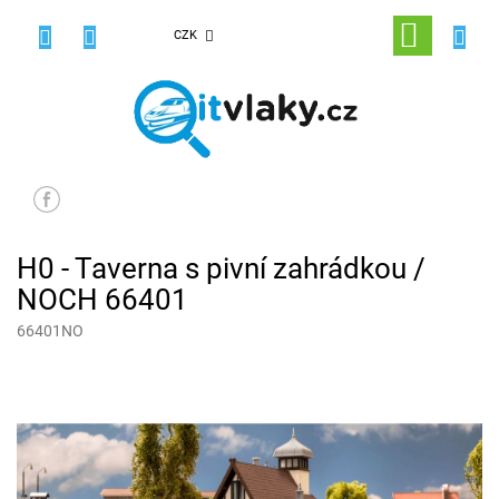
Přejít
na
NÁKUPNÍ
CZK
obsah
KOŠÍK
H0 - Taverna s pivní zahrádkou /
NOCH 66401
66401NO