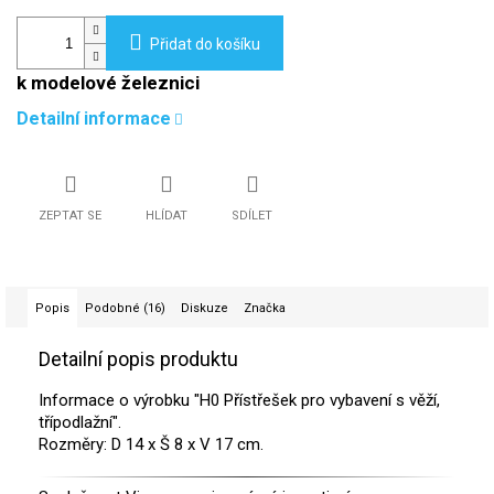
Přidat do košíku
k modelové železnici
Detailní informace
ZEPTAT SE
HLÍDAT
SDÍLET
Popis
Podobné (16)
Diskuze
Značka
Detailní popis produktu
Informace o výrobku "H0 Přístřešek pro vybavení s věží,
třípodlažní".
Rozměry: D 14 x Š 8 x V 17 cm.