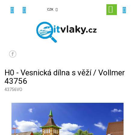
Přejít
na
NÁKUPN
CZK
obsah
KOŠÍK
H0 - Vesnická dílna s věží / Vollmer
43756
43756VO