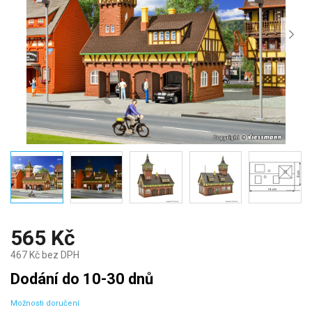
565 Kč
467 Kč bez DPH
Měrná
Dodání do 10-30 dnů
cena:
Možnosti doručení