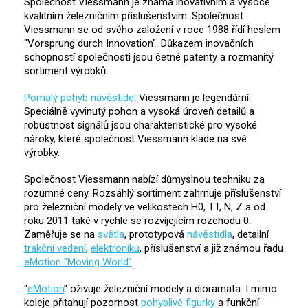
Společnost Viessmann je známá inovativním a vysoce
kvalitním železničním příslušenstvím. Společnost
Viessmann se od svého založení v roce 1988 řídí heslem
"Vorsprung durch Innovation". Důkazem inovačních
schopností společnosti jsou četné patenty a rozmanitý
sortiment výrobků.
Pomalý pohyb návěstidel
Viessmann je legendární.
Speciálně vyvinutý pohon a vysoká úroveň detailů a
robustnost signálů jsou charakteristické pro vysoké
nároky, které společnost Viessmann klade na své
výrobky.
Společnost Viessmann nabízí důmyslnou techniku za
rozumné ceny. Rozsáhlý sortiment zahrnuje příslušenství
pro železniční modely ve velikostech H0, TT, N, Z a od
roku 2011 také v rychle se rozvíjejícím rozchodu 0.
Zaměřuje se na
světla
, prototypová
návěstidla
, detailní
trakční vedení
,
elektroniku
, příslušenství a již známou řadu
eMotion "Moving World"
.
"
eMotion
" oživuje železniční modely a dioramata. I mimo
koleje přitahují pozornost
pohyblivé figurky
a funkční