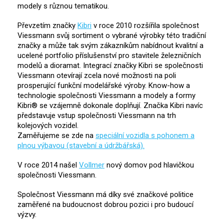
modely s různou tematikou.
Převzetím značky
Kibri
v roce 2010 rozšířila společnost
Viessmann svůj sortiment o vybrané výrobky této tradiční
značky a může tak svým zákazníkům nabídnout kvalitní a
ucelené portfolio příslušenství pro stavitele železničních
modelů a dioramat. Integrací značky Kibri se společnosti
Viessmann otevírají zcela nové možnosti na poli
prosperující funkční modelářské výroby. Know-how a
technologie společnosti Viessmann a modely a formy
Kibri® se vzájemně dokonale doplňují. Značka Kibri navíc
představuje vstup společnosti Viessmann na trh
kolejových vozidel.
Zaměřujeme se zde na
speciální vozidla s pohonem a
plnou výbavou (stavební a údržbářská).
V roce 2014 našel
Vollmer
nový domov pod hlavičkou
společnosti Viessmann.
Společnost Viessmann má díky své značkové politice
zaměřené na budoucnost dobrou pozici i pro budoucí
výzvy.