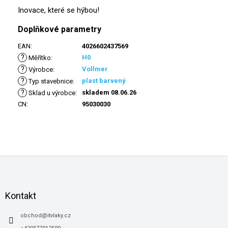
Inovace, které se hýbou!
Doplňkové parametry
EAN
:
4026602437569
?
H0
Měřítko
:
?
Vollmer
Výrobce
:
?
plast barvený
Typ stavebnice
:
?
skladem 08.06.26
Sklad u výrobce
:
CN
:
95030030
Z
á
p
a
Kontakt
t
í
obchod
@
itvlaky.cz