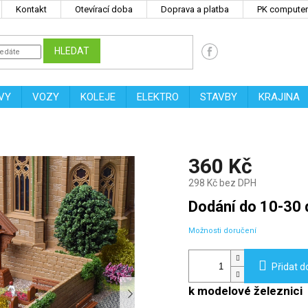
Kontakt
Otevírací doba
Doprava a platba
PK computers
HLEDAT
VY
VOZY
KOLEJE
ELEKTRO
STAVBY
KRAJINA
360 Kč
298 Kč bez DPH
Měrná
Dodání do 10-30 
cena:
Možnosti doručení
Přidat d
k modelové železnici