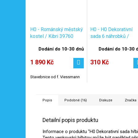
H0 - Románský městský
H0 - H0 Dekorativní
kostel / Kibri 39760
sada 6 náhrobků /
Vollmer 48282
Dodání do 10-30 dnů
Dodání do 10-30 
1 890 Kč
310 Kč
Stavebnice od f. Viessmann
Popis
Podobné (16)
Diskuze
Značka
Detailní popis produktu
Informace o produktu "H0 Dekorativní sada hřbi
Tento venkovský hřbitov může být například př