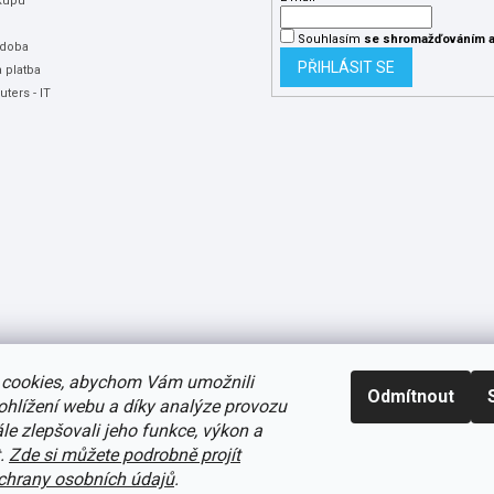
kupu
Souhlasím
se shromažďováním
a
 doba
PŘIHLÁSIT SE
 platba
ters - IT
cookies, abychom Vám umožnili
Odmítnout
ohlížení webu a díky analýze provozu
e zlepšovali jeho funkce, výkon a
t.
Zde si můžete podrobně projít
avení cookies
hrany osobních údajů
.