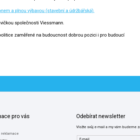
honem a plnou výbavou (stavební a údržbářská).
vičkou společnosti Viessmann.
litice zaměřené na budoucnost dobrou pozici i pro budoucí
mace pro vás
Odebírat newsletter
Vložte svůj e-mail a my vám budeme z
a reklamace
E-mail