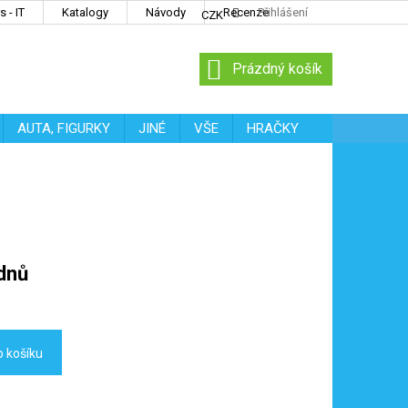
 - IT
Katalogy
Návody
Recenze
Přihlášení
CZK
NÁKUPNÍ
Prázdný košík
KOŠÍK
AUTA, FIGURKY
JINÉ
VŠE
HRAČKY
dnů
o košíku