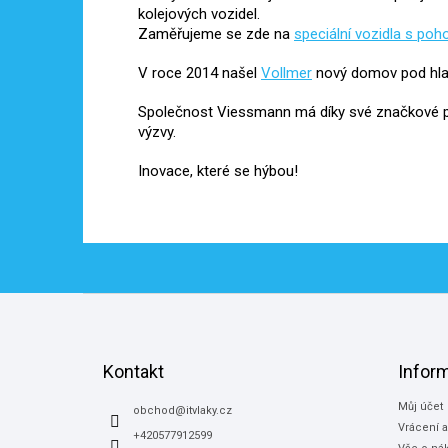
kolejových vozidel.
Zaměřujeme se zde na
speciální vozidla s po
V roce 2014 našel
Vollmer
nový domov pod hla
Společnost Viessmann má díky své značkové po
výzvy.
Inovace, které se hýbou!
Z
á
p
a
Kontakt
Infor
t
Můj účet
í
obchod
@
itvlaky.cz
Vrácení 
+420577912599