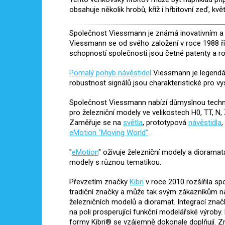
obsahuje několik hrobů, kříž i hřbitovní zeď, kv
Společnost Viessmann je známá inovativním a v
Viessmann se od svého založení v roce 1988 ř
schopností společnosti jsou četné patenty a r
Pomalý pohyb návěstidel
Viessmann je legendár
robustnost signálů jsou charakteristické pro v
Společnost Viessmann nabízí důmyslnou techni
pro železniční modely ve velikostech H0, TT, N,
Zaměřuje se na
světla
, prototypová
návěstidla
,
eMotion "Moving World"
.
"
eMotion
" oživuje železniční modely a dioramat
modely s různou tematikou.
Převzetím značky
Kibri
v roce 2010 rozšířila s
tradiční značky a může tak svým zákazníkům nabí
železničních modelů a dioramat. Integrací znač
na poli prosperující funkční modelářské výrob
formy Kibri® se vzájemně dokonale doplňují. Z