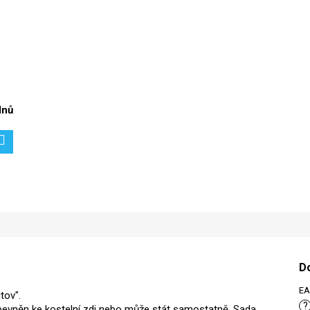
dnů
D
E
tov".
?
ipevněn ke kostelní zdi nebo může stát samostatně. Sada