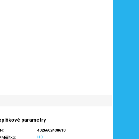
oplňkové parametry
AN
:
4026602438610
H0
Měřítko
: