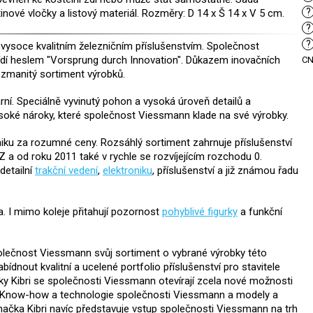
?
ětinové vločky a listový materiál. Rozměry: D 14 x Š 14 x V 5 cm.
?
?
ysoce kvalitním železničním příslušenstvím. Společnost
ídí heslem "Vorsprung durch Innovation". Důkazem inovačních
C
ozmanitý sortiment výrobků.
ní. Speciálně vyvinutý pohon a vysoká úroveň detailů a
ysoké nároky, které společnost Viessmann klade na své výrobky.
ku za rozumné ceny. Rozsáhlý sortiment zahrnuje příslušenství
 Z a od roku 2011 také v rychle se rozvíjejícím rozchodu 0.
 detailní
trakční vedení
,
elektroniku
, příslušenství a již známou řadu
a. I mimo koleje přitahují pozornost
pohyblivé figurky
a funkční
polečnost Viessmann svůj sortiment o vybrané výrobky této
dnout kvalitní a ucelené portfolio příslušenství pro stavitele
ky Kibri se společnosti Viessmann otevírají zcela nové možnosti
y. Know-how a technologie společnosti Viessmann a modely a
načka Kibri navíc představuje vstup společnosti Viessmann na trh