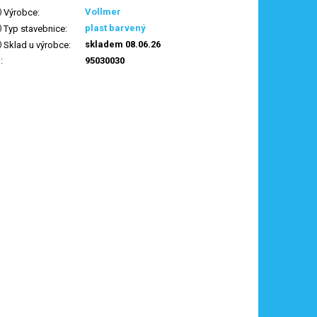
Vollmer
Výrobce
:
plast barvený
Typ stavebnice
:
skladem 08.06.26
Sklad u výrobce
:
N
:
95030030