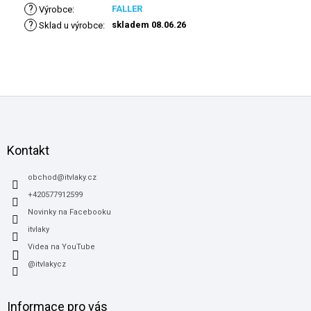
?
FALLER
Výrobce
:
?
skladem 08.06.26
Sklad u výrobce
:
Z
á
p
a
Kontakt
t
í
obchod
@
itvlaky.cz
+420577912599
Novinky na Facebooku
itvlaky
Videa na YouTube
@itvlakycz
Informace pro vás