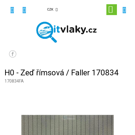
Přejít
na
NÁKUPN
CZK
obsah
KOŠÍK
H0 - Zeď římsová / Faller 170834
170834FA