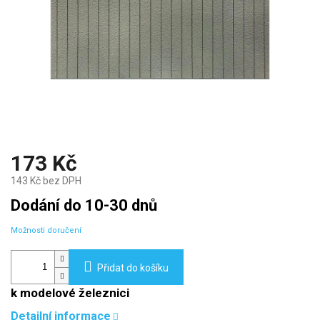
173 Kč
143 Kč bez DPH
Měrná
Dodání do 10-30 dnů
cena:
Možnosti doručení
Přidat do košíku
k modelové železnici
Detailní informace