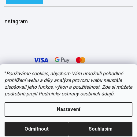
Instagram
"
Používáme cookies, abychom Vám umožnili pohodlné
prohlížení webu a díky analýze provozu webu neustále
Vytvořil Shoptet
zlepšovali jeho funkce, výkon a použitelnost.
Zde si můžete
podrobně projít Podmínky ochrany osobních údajů
.
Copyright 2026
itvlaky.cz
. Všechna práva vyhrazena.
Upravit nastavení
cookies
Nastavení
Odmítnout
Souhlasím