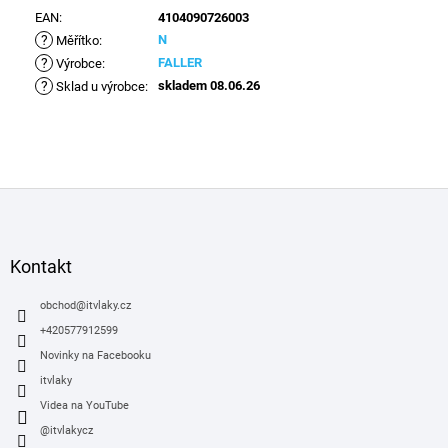
EAN
:
4104090726003
?
N
Měřítko
:
?
FALLER
Výrobce
:
?
skladem 08.06.26
Sklad u výrobce
:
Z
á
p
a
Kontakt
t
í
obchod
@
itvlaky.cz
+420577912599
Novinky na Facebooku
itvlaky
Videa na YouTube
@itvlakycz