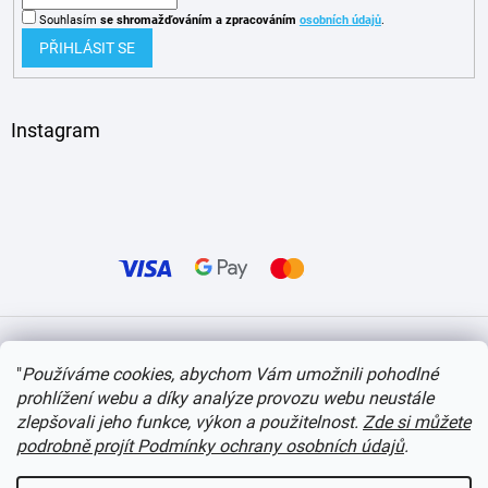
Souhlasím
se shromažďováním
a zpracováním
osobních údajů
.
PŘIHLÁSIT SE
Instagram
Vytvořil Shoptet
"
Používáme cookies, abychom Vám umožnili pohodlné
prohlížení webu a díky analýze provozu webu neustále
Copyright 2026
itvlaky.cz
. Všechna práva vyhrazena.
Upravit nastavení cookies
zlepšovali jeho funkce, výkon a použitelnost.
Zde si můžete
podrobně projít Podmínky ochrany osobních údajů
.