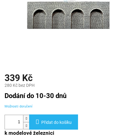
339 Kč
280 Kč bez DPH
Měrná
Dodání do 10-30 dnů
cena:
Možnosti doručení
Přidat do košíku
k modelové železnici