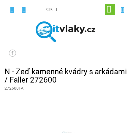
Přejít
na
NÁKUPNÍ
CZK
obsah
KOŠÍK
N - Zeď kamenné kvádry s arkádami
/ Faller 272600
272600FA