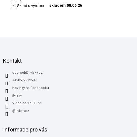
?
skladem 08.06.26
Sklad u výrobce
:
Z
á
p
a
Kontakt
t
í
obchod
@
itvlaky.cz
+420577912599
Novinky na Facebooku
itvlaky
Videa na YouTube
@itvlakycz
Informace pro vás