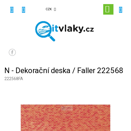
Přejít
na
NÁKUPN
CZK
obsah
KOŠÍK
N - Dekorační deska / Faller 222568
222568FA