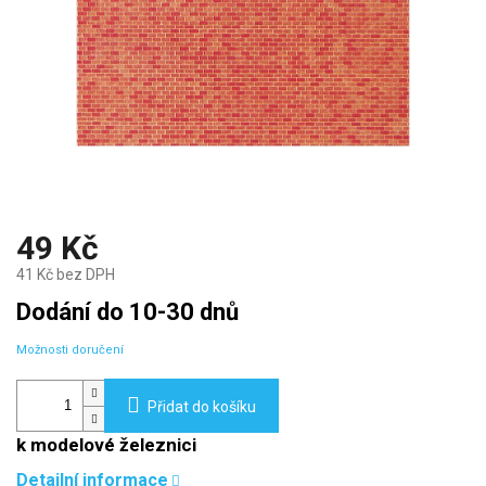
49 Kč
41 Kč bez DPH
Měrná
Dodání do 10-30 dnů
cena:
Možnosti doručení
Přidat do košíku
k modelové železnici
Detailní informace