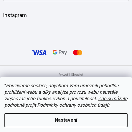
Instagram
Vytvořil Shoptet
"
Používáme cookies, abychom Vám umožnili pohodlné
prohlížení webu a díky analýze provozu webu neustále
Copyright 2026
itvlaky.cz
. Všechna práva vyhrazena.
Upravit nastavení
cookies
zlepšovali jeho funkce, výkon a použitelnost.
Zde si můžete
podrobně projít Podmínky ochrany osobních údajů
.
Nastavení