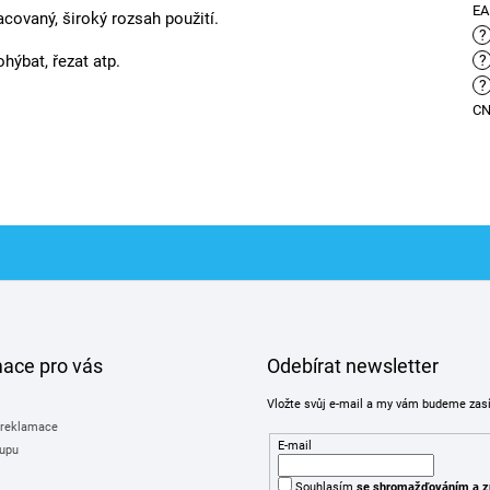
E
acovaný, široký rozsah použití.
?
hýbat, řezat atp.
?
?
C
mace pro vás
Odebírat newsletter
Vložte svůj e-mail a my vám budeme zas
 reklamace
E-mail
upu
Souhlasím
se shromažďováním
a z