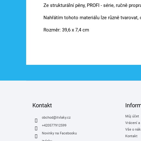
Ze strukturální pěny, PROFI - série, ručně propr
Nahřátím tohoto materiálu lze různě tvarovat, o
Rozměr: 39,6 x 7,4 cm
Z
á
p
a
Kontakt
Infor
t
Můj účet
í
obchod
@
itvlaky.cz
Vrácení a
+420577912599
Vše o nák
Novinky na Facebooku
Kontakt