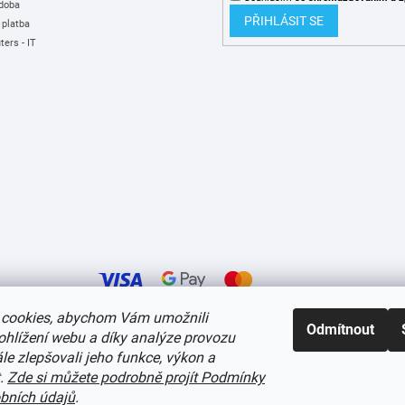
 doba
PŘIHLÁSIT SE
 platba
ers - IT
cookies, abychom Vám umožnili
Odmítnout
ohlížení webu a díky analýze provozu
í cookies
e zlepšovali jeho funkce, výkon a
t.
Zde si můžete podrobně projít Podmínky
bních údajů
.