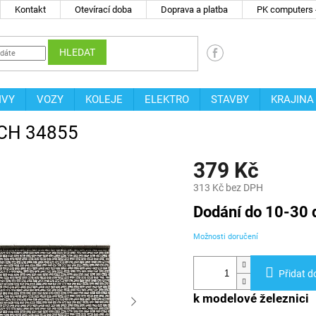
Kontakt
Otevírací doba
Doprava a platba
PK computers -
HLEDAT
IVY
VOZY
KOLEJE
ELEKTRO
STAVBY
KRAJINA
OCH 34855
379 Kč
313 Kč bez DPH
Měrná
Dodání do 10-30 
cena:
Možnosti doručení
Přidat d
k modelové železnici