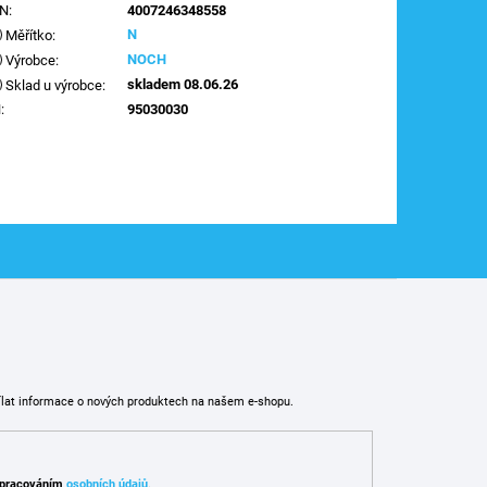
AN
:
4007246348558
N
Měřítko
:
NOCH
Výrobce
:
skladem 08.06.26
Sklad u výrobce
:
N
:
95030030
ílat informace o nových produktech na našem e-shopu.
pracováním
osobních údajů
.