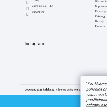
itvlaky
Otevírací
Videa na YouTube
Doprava a
PK comput
@itvlakycz
Katalogy
Návody
Recenze
Instagram
"
Používáme 
pohodlné pr
Copyright 2026
itvlaky.cz
. Všechna práva vyhrazena.
Upravit nastaven
webu neustál
použitelnos
ochrany oso