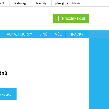
 IT
Katalogy
Návody
Recenze
Přihlášení
CZK
NÁKUPNÍ
Prázdný košík
KOŠÍK
AUTA, FIGURKY
JINÉ
VŠE
HRAČKY
dnů
o košíku